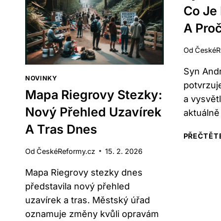
UNIKLY
Co Je
DETAILY
A
A Pro
DATUM
PREMIÉRY
Od
ČeskéR
Syn Andr
NOVINKY
potvrzuj
Mapa Riegrovy Stezky:
a vysvětl
Nový Přehled Uzavírek
aktuálně
A Tras Dnes
PŘEČTĚTE
Od
ČeskéReformy.cz
15. 2. 2026
Mapa Riegrovy stezky dnes
představila nový přehled
uzavírek a tras. Městský úřad
oznamuje změny kvůli opravám