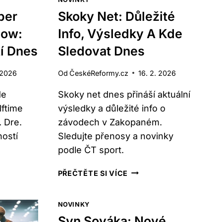
per
Skoky Net: Důležité
how:
Info, Výsledky A Kde
í Dnes
Sledovat Dnes
 2026
Od
ČeskéReformy.cz
16. 2. 2026
de
Skoky net dnes přináší aktuální
lftime
výsledky a důležité info o
 Dre.
závodech v Zakopaném.
ostí
Sledujte přenosy a novinky
podle ČT sport.
SKOKY
PŘEČTĚTE SI VÍCE
AT
NET:
DŮLEŽITÉ
NOVINKY
INFO,
ME
VÝSLEDKY
Syn Sováka: Nové