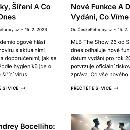
ky, Šíření A Co
Nové Funkce A 
 Dnes
Vydání, Co Víme
eformy.cz
15. 2. 2026
Od
ČeskéReformy.cz
15. 2.
demiologové hlásí
MLB The Show 26 od S
roviru s aktuálními
dnes odhaluje nové fun
 a doporučeními, jak se
datum vydání pro rok 2
Podle hygieniků jde o
potvrzuje oficiální tisko
šířící virus.
zpráva. Co vše nového 
NOROVIRUS:
MLB
 SI VÍCE
PŘEČTĚTE SI VÍCE
AKTUÁLNĚ
THE
PŘÍZNAKY,
SHOW
ŠÍŘENÍ
26:
A
NOVÉ
CO
FUNKCE
drey Bocelliho:
DĚLAT
A