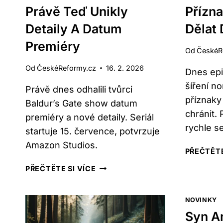
Právě Teď Unikly
Přízna
Detaily A Datum
Dělat
Premiéry
Od
ČeskéR
Od
ČeskéReformy.cz
16. 2. 2026
Dnes epi
šíření no
Právě dnes odhalili tvůrci
příznaky
Baldur’s Gate show datum
chránit. 
premiéry a nové detaily. Seriál
rychle se 
startuje 15. července, potvrzuje
Amazon Studios.
PŘEČTĚTE
BALDUR’S
PŘEČTĚTE SI VÍCE
GATE
SHOW:
NOVINKY
PRÁVĚ
TEĎ
Syn An