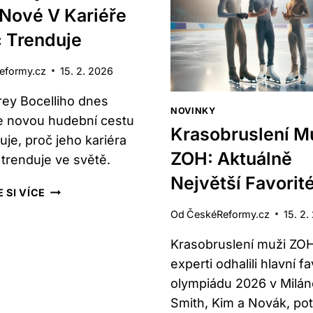
DNES
DATUM
 Nové V Kariéře
VYDÁNÍ
č Trenduje
CO
VÍME
eformy.cz
15. 2. 2026
ey Bocelliho dnes
NOVINKY
e novou hudební cestu
Krasobruslení M
uje, proč jeho kariéra
ZOH: Aktuálně
 trenduje ve světě.
Největší Favorit
SYN
 SI VÍCE
ANDREY
Od
ČeskéReformy.cz
15. 2.
BOCELLIHO:
CO
Krasobruslení muži ZO
JE
experti odhalili hlavní f
NOVÉ
olympiádu 2026 v Milán
V
Smith, Kim a Novák, pot
KARIÉŘE