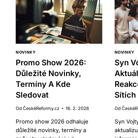
POTVRZENÉ
DATUM
A
ČAS
ZAČÁTKU
NOVINKY
NOVINKY
Promo Show 2026:
Syn Vo
Důležité Novinky,
Aktuá
Termíny A Kde
Reakc
Sledovat
Sítích
Od
ČeskéReformy.cz
16. 2. 2026
Od
ČeskéR
Promo show 2026 odhaluje
Syn Vojt
důležité novinky, termíny a
aktualiz