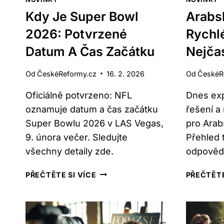
Kdy Je Super Bowl
Arabs
2026: Potvrzené
Rychl
Datum A Čas Začátku
Nejčas
Od
ČeskéReformy.cz
16. 2. 2026
Od
ČeskéR
Oficiálně potvrzeno: NFL
Dnes expe
oznamuje datum a čas začátku
řešení a
Super Bowlu 2026 v LAS Vegas,
pro Arab
9. února večer. Sledujte
Přehled 
všechny detaily zde.
odpovědí
KDY
PŘEČTĚTE SI VÍCE
PŘEČTĚTE
JE
SUPER
BOWL
2026: