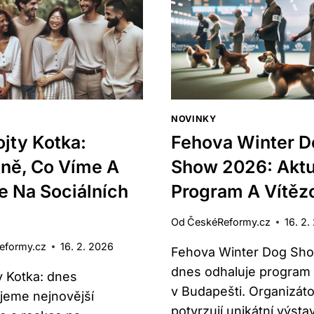
A
SHOW:
NEJČASTĚJŠÍ
PŘEHLE
MOŽNOSTI
MOŽNO
DNES
NOVINKY
jty Kotka:
Fehova Winter D
lně, Co Víme A
Show 2026: Aktu
e Na Sociálních
Program A Vítěz
Od
ČeskéReformy.cz
16. 2.
eformy.cz
16. 2. 2026
Fehova Winter Dog Sh
dnes odhaluje program 
y Kotka: dnes
v Budapešti. Organizáto
ujeme nejnovější
potvrzují unikátní výsta