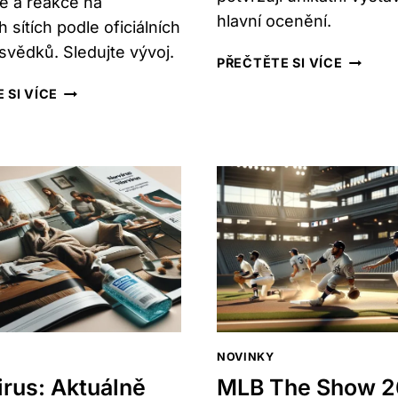
e a reakce na
hlavní ocenění.
h sítích podle oficiálních
svědků. Sledujte vývoj.
FEHOVA
PŘEČTĚTE SI VÍCE
WINTER
SYN
 SI VÍCE
DOG
VOJTY
SHOW
KOTKA:
2026:
AKTUÁLNĚ,
AKTUÁ
CO
PROGR
VÍME
A
A
VÍTĚZO
REAKCE
NA
SOCIÁLNÍCH
SÍTÍCH
NOVINKY
rus: Aktuálně
MLB The Show 2