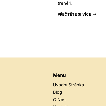
A
trenéři.
PROČ
TRENDUJE
KRASOB
PŘEČTĚTE SI VÍCE
MUŽI
ZOH:
AKTUÁ
NEJVĚT
FAVORI
2026
Menu
Úvodní Stránka
Blog
O Nás