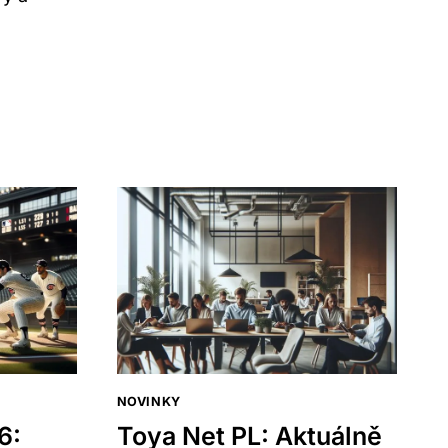
O
NĚM
MLUVÍ
TEĎ
LNĚ
AM
VÉ
NOVINKY
6:
Toya Net PL: Aktuálně