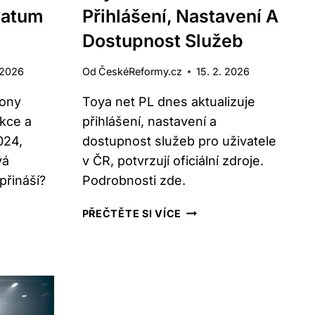
Datum
Přihlášení, Nastavení A
Dostupnost Služeb
 2026
Od
ČeskéReformy.cz
15. 2. 2026
ony
Toya net PL dnes aktualizuje
kce a
přihlášení, nastavení a
024,
dostupnost služeb pro uživatele
vá
v ČR, potvrzují oficiální zdroje.
přináší?
Podrobnosti zde.
TOYA
PŘEČTĚTE SI VÍCE
NET
PL:
AKTUÁLNĚ
PŘIHLÁŠENÍ,
NASTAVENÍ
A