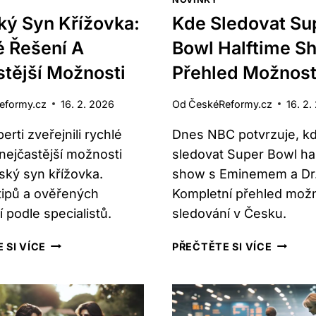
ký Syn Křížovka:
Kde Sledovat Su
é Řešení A
Bowl Halftime S
tější Možnosti
Přehled Možnost
eformy.cz
16. 2. 2026
Od
ČeskéReformy.cz
16. 2.
rti zveřejnili rychlé
Dnes NBC potvrzuje, k
 nejčastější možnosti
sledovat Super Bowl ha
ský syn křížovka.
show s Eminemem a Dr.
tipů a ověřených
Kompletní přehled možn
 podle specialistů.
sledování v Česku.
ARABSKÝ
KDE
 SI VÍCE
PŘEČTĚTE SI VÍCE
SYN
SLEDOV
KŘÍŽOVKA:
SUPER
RYCHLÉ
BOWL
ŘEŠENÍ
HALFTI