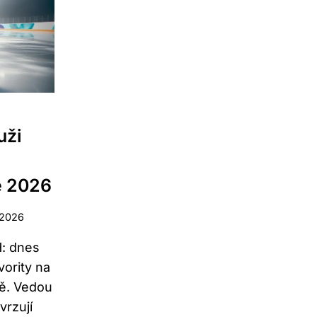
DOSTUPNOST
,
SLUŽEB
uži
é 2026
 2026
H: dnes
avority na
ě. Vedou
vrzují