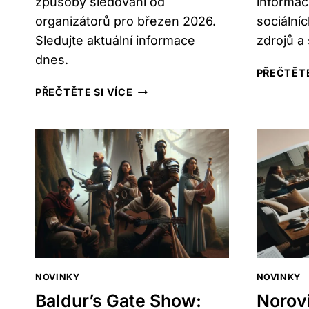
způsoby sledování od
informac
organizátorů pro březen 2026.
sociálníc
Sledujte aktuální informace
zdrojů a 
dnes.
PŘEČTĚTE
PROMO
PŘEČTĚTE SI VÍCE
SHOW
2026:
DŮLEŽITÉ
NOVINKY,
TERMÍNY
A
KDE
SLEDOVAT
NOVINKY
NOVINKY
Baldur’s Gate Show:
Norovi