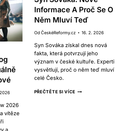
A
Informace A Proč Se O
D
KDE
STÍ
SLEDOVAT
Něm Mluví Teď
DNES
Od
ČeskéReformy.cz
16. 2. 2026
Syn Sováka získal dnes nová
fakta, která potvrzují jeho
og
význam v české kultuře. Experti
álně
vysvětlují, proč o něm teď mluví
celé Česko.
ové
SYN
PŘEČTĚTE SI VÍCE
 2026
SOVÁKA:
NOVÉ
ow 2026
INFORMACE
a vítěze
A
ři
PROČ
vy a
SE