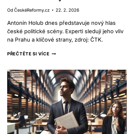
PRÁVU
2026
Od
ČeskéReformy.cz
22. 2. 2026
Antonín Holub dnes představuje nový hlas
české politické scény. Experti sledují jeho vliv
na Prahu a klíčové strany, zdroj: ČTK.
ANTONÍN
PŘEČTĚTE SI VÍCE
HOLUB:
NOVÝ
HLAS
ČESKÉ
POLITICKÉ
SCÉNY?