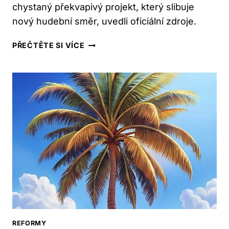
chystaný překvapivý projekt, který slibuje
nový hudební směr, uvedli oficiální zdroje.
MICHAL
PŘEČTĚTE SI VÍCE
PAVLÍČEK:
AKTUÁLNĚ
CHYSTÁ
PŘEKVAPIVÝ
PROJEKT
REFORMY