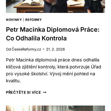
NOVINKY
|
REFORMY
Petr Macinka Diplomová Práce:
Co Odhalila Kontrola
Od
ČeskéReformy.cz
21. 2. 2026
Petr Macinka diplomová práce dnes odhalila
klíčová zjištění kontroly, která potvrzuje Úřad
pro vysoké školství. Vývoj mění pohled na
kvalitu.
PETR
PŘEČTĚTE SI VÍCE
MACINKA
DIPLOMOVÁ
PRÁCE: