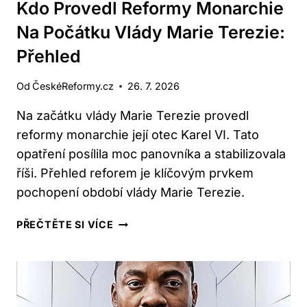
Kdo Provedl Reformy Monarchie
Na Počátku Vlády Marie Terezie:
Přehled
Od
ČeskéReformy.cz
26. 7. 2026
Na začátku vlády Marie Terezie provedl
reformy monarchie její otec Karel VI. Tato
opatření posílila moc panovníka a stabilizovala
říši. Přehled reforem je klíčovým prvkem
pochopení období vlády Marie Terezie.
KDO
PŘEČTĚTE SI VÍCE
PROVEDL
REFORMY
MONARCHIE
NA
POČÁTKU