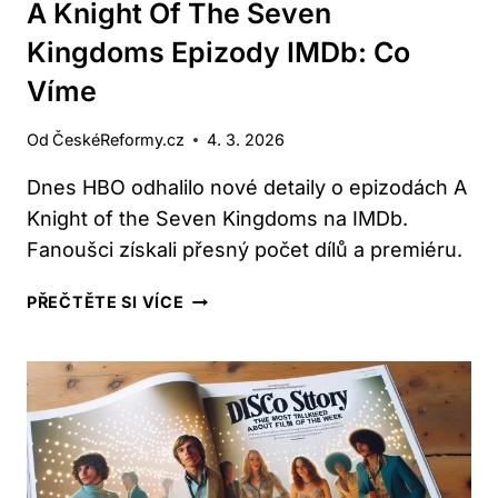
A Knight Of The Seven
REFORMOU:
Kingdoms Epizody IMDb: Co
HISTORICKÉ
SOUVISLOSTI
Víme
Od
ČeskéReformy.cz
4. 3. 2026
Dnes HBO odhalilo nové detaily o epizodách A
Knight of the Seven Kingdoms na IMDb.
Fanoušci získali přesný počet dílů a premiéru.
A
PŘEČTĚTE SI VÍCE
KNIGHT
OF
THE
SEVEN
KINGDOMS
EPIZODY
IMDB: