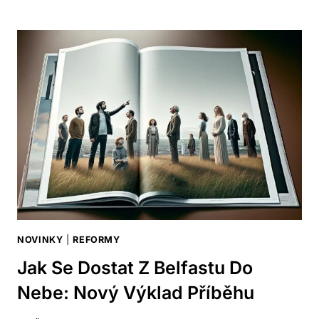
PŘÍBĚH:
AKTUÁLNĚ
NEJDISKUTOVANĚJŠÍ
FILM
TÝDNE
NOVINKY
|
REFORMY
Jak Se Dostat Z Belfastu Do
Nebe: Nový Výklad Příběhu