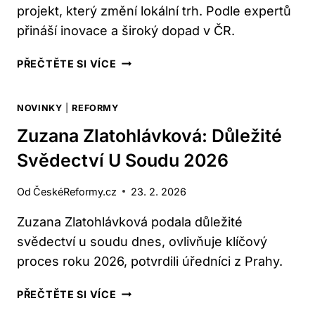
projekt, který změní lokální trh. Podle expertů
přináší inovace a široký dopad v ČR.
TEREZA
PŘEČTĚTE SI VÍCE
BRADÁČOVÁ:
NOVÝ
NOVINKY
|
REFORMY
PROJEKT,
O
Zuzana Zlatohlávková: Důležité
KTERÉM
Svědectví U Soudu 2026
SE
MLUVÍ
Od
ČeskéReformy.cz
23. 2. 2026
Zuzana Zlatohlávková podala důležité
svědectví u soudu dnes, ovlivňuje klíčový
proces roku 2026, potvrdili úředníci z Prahy.
ZUZANA
PŘEČTĚTE SI VÍCE
ZLATOHLÁVKOVÁ: