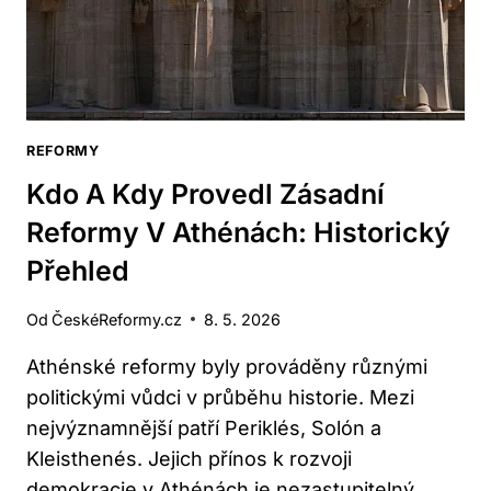
REFORMY
Kdo A Kdy Provedl Zásadní
Reformy V Athénách: Historický
Přehled
Od
ČeskéReformy.cz
8. 5. 2026
Athénské reformy byly prováděny různými
politickými vůdci v průběhu historie. Mezi
nejvýznamnější patří Periklés, Solón a
Kleisthenés. Jejich přínos k rozvoji
demokracie v Athénách je nezastupitelný.