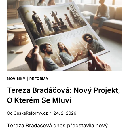
SKANDÁL
V
ČESKÉ
POLITICE
NOVINKY
|
REFORMY
Tereza Bradáčová: Nový Projekt,
O Kterém Se Mluví
Od
ČeskéReformy.cz
24. 2. 2026
Tereza Bradáčová dnes představila nový