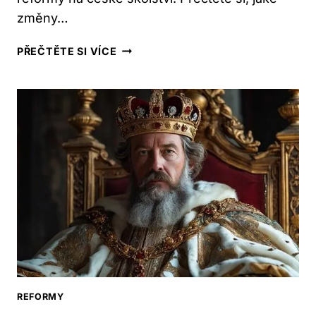
změny…
CO
PŘEČTĚTE SI VÍCE
PŘINESLA
KURIKULÁRNÍ
REFORMA:
ZMĚNY
VE
ŠKOLSTVÍ
REFORMY