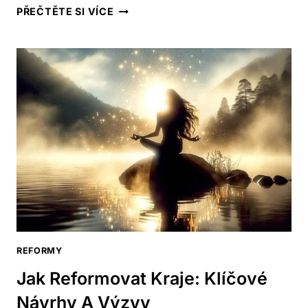
MĚNOVÁ
PŘEČTĚTE SI VÍCE
REFORMA
A
ZLATO:
HISTORICKÉ
SOUVISLOSTI
REFORMY
Jak Reformovat Kraje: Klíčové
Návrhy A Výzvy