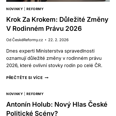
NOVINKY
|
REFORMY
Krok Za Krokem: Důležité Změny
V Rodinném Právu 2026
Od
ČeskéReformy.cz
22. 2. 2026
Dnes experti Ministerstva spravedlnosti
oznamují důležité změny v rodinném právu
2026, které ovlivní stovky rodin po celé ČR.
KROK
PŘEČTĚTE SI VÍCE
ZA
KROKEM:
NOVINKY
|
REFORMY
DŮLEŽITÉ
ZMĚNY
Antonín Holub: Nový Hlas České
V
Politické Scény?
RODINNÉM