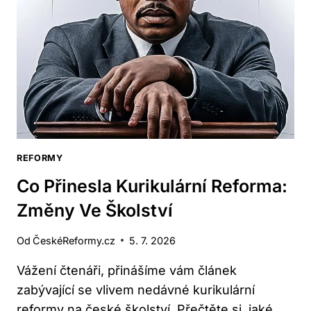
VLÁDY
MARIE
TEREZIE:
PŘEHLED
REFORMY
Co Přinesla Kurikulární Reforma:
Změny Ve Školství
Od
ČeskéReformy.cz
5. 7. 2026
Vážení čtenáři, přinášíme vám článek
zabývající se vlivem nedávné kurikulární
reformy na české školství. Přečtěte si, jaké