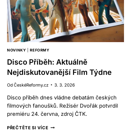
CO
VÍME
NOVINKY
|
REFORMY
Disco Příběh: Aktuálně
Nejdiskutovanější Film Týdne
Od
ČeskéReformy.cz
3. 3. 2026
Disco příběh dnes vládne debatám českých
filmových fanoušků. Režisér Dvořák potvrdil
premiéru 24. června, zdroj ČTK.
DISCO
PŘEČTĚTE SI VÍCE