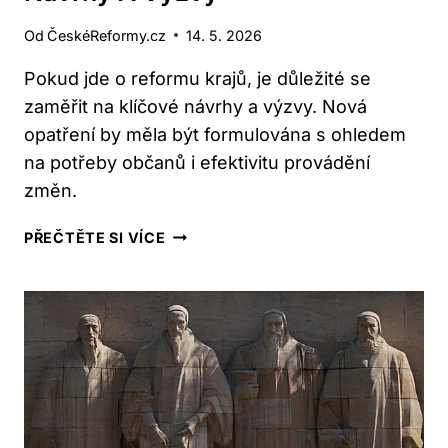
Od
ČeskéReformy.cz
14. 5. 2026
Pokud jde o reformu krajů, je důležité se
zaměřit na klíčové návrhy a výzvy. Nová
opatření by měla být formulována s ohledem
na potřeby občanů i efektivitu provádění
změn.
JAK
PŘEČTĚTE SI VÍCE
REFORMOVAT
KRAJE:
KLÍČOVÉ
NÁVRHY
A
VÝZVY