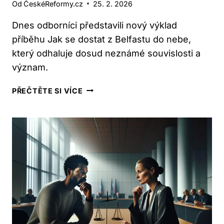
Od
ČeskéReformy.cz
25. 2. 2026
Dnes odborníci představili nový výklad
příběhu Jak se dostat z Belfastu do nebe,
který odhaluje dosud neznámé souvislosti a
význam.
JAK
PŘEČTĚTE SI VÍCE
SE
DOSTAT
Z
BELFASTU
DO
NEBE:
NOVÝ
VÝKLAD
PŘÍBĚHU