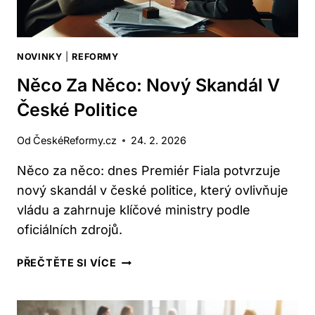
NOVINKY
|
REFORMY
Něco Za Něco: Nový Skandál V
České Politice
Od
ČeskéReformy.cz
24. 2. 2026
Něco za něco: dnes Premiér Fiala potvrzuje
nový skandál v české politice, který ovlivňuje
vládu a zahrnuje klíčové ministry podle
oficiálních zdrojů.
NĚCO
PŘEČTĚTE SI VÍCE
ZA
NĚCO:
NOVÝ