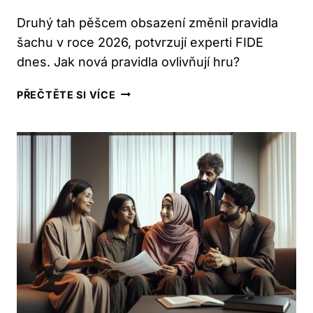
Druhý tah pěšcem obsazení změnil pravidla
šachu v roce 2026, potvrzují experti FIDE
dnes. Jak nová pravidla ovlivňují hru?
DRUHÝ
PŘEČTĚTE SI VÍCE
TAH
PĚŠCEM
OBSAZENÍ:
JAK
SE
ZMĚNILO
V
ROCE
2026