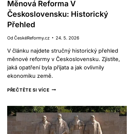
Měnová Reforma V
Československu: Historický
Přehled
Od
ČeskéReformy.cz
24. 5. 2026
V článku najdete stručný historický přehled
měnové reformy v Československu. Zjistíte,
jaká opatření byla přijata a jak ovlivnily
ekonomiku země.
MĚNOVÁ
PŘEČTĚTE SI VÍCE
REFORMA
V
ČESKOSLOVENSKU:
HISTORICKÝ
PŘEHLED