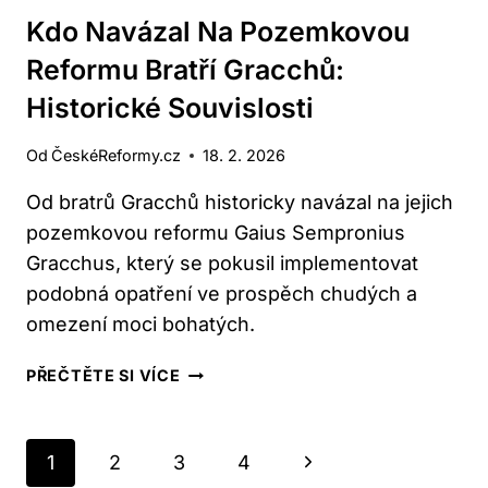
Kdo Navázal Na Pozemkovou
Reformu Bratří Gracchů:
Historické Souvislosti
Od
ČeskéReformy.cz
18. 2. 2026
Od bratrů Gracchů historicky navázal na jejich
pozemkovou reformu Gaius Sempronius
Gracchus, který se pokusil implementovat
podobná opatření ve prospěch chudých a
omezení moci bohatých.
KDO
PŘEČTĚTE SI VÍCE
NAVÁZAL
NA
POZEMKOVOU
Navigace
Další
1
2
3
4
REFORMU