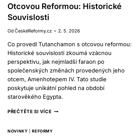
Otcovou Reformou: Historické
Souvislosti
Od
ČeskéReformy.cz
2. 5. 2026
Co provedl Tutanchamon s otcovou reformou:
Historické souvislosti zkoumá vzácnou
perspektivu, jak nejmladší faraon po
společenských změnách provedených jeho
otcem, Amenhotepem IV. Tato studie
poskytuje unikátní pohled na období
starověkého Egypta.
CO
PŘEČTĚTE SI VÍCE
PROVEDL
TUTANCHAMON
NOVINKY
|
REFORMY
S
OTCOVOU