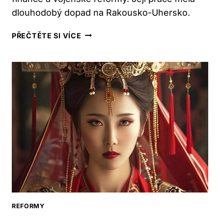
dlouhodobý dopad na Rakousko-Uhersko.
JAKÉ
PŘEČTĚTE SI VÍCE
REFORMY
MĚLA
MARIE
TEREZIE:
HISTORICKÝ
PŘEHLED
REFORMY