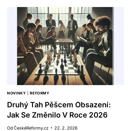
DŮLEŽITÉ
SVĚDECTVÍ
U
SOUDU
2026
NOVINKY
|
REFORMY
Druhý Tah Pěšcem Obsazení:
Jak Se Změnilo V Roce 2026
Od
ČeskéReformy.cz
22. 2. 2026