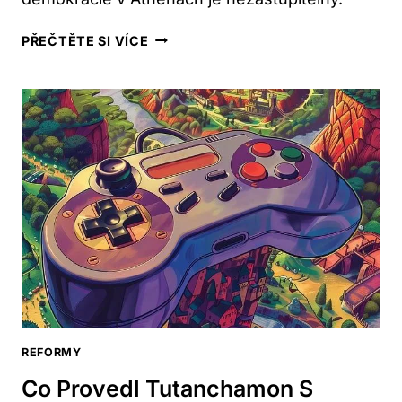
KDO
PŘEČTĚTE SI VÍCE
A
KDY
PROVEDL
ZÁSADNÍ
REFORMY
V
ATHÉNÁCH:
HISTORICKÝ
PŘEHLED
REFORMY
Co Provedl Tutanchamon S