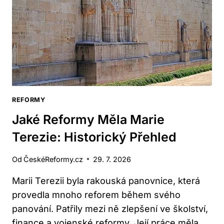
REFORMY
Jaké Reformy Měla Marie
Terezie: Historický Přehled
Od
ČeskéReformy.cz
29. 7. 2026
Marii Terezii byla rakouská panovnice, která
provedla mnoho reforem během svého
panování. Patřily mezi ně zlepšení ve školství,
finance a vojenské reformy. Její práce měla