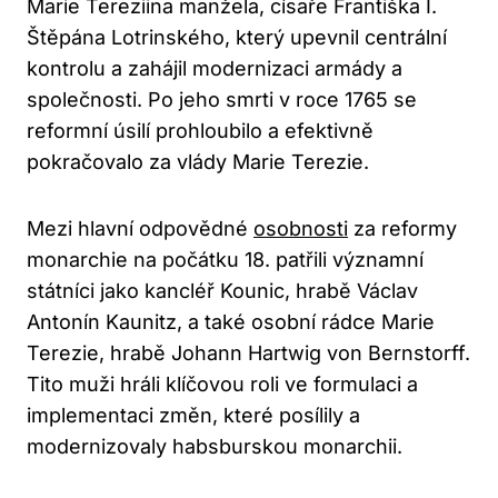
Marie Tereziina manžela, císaře Františka I.
Štěpána Lotrinského, který upevnil centrální
kontrolu a zahájil modernizaci armády a
společnosti. Po jeho smrti v roce 1765 se
reformní úsilí prohloubilo a efektivně
pokračovalo za vlády Marie Terezie.
Mezi hlavní odpovědné
osobnosti
za reformy
monarchie na počátku 18. patřili významní
státníci jako kancléř Kounic, hrabě Václav
Antonín Kaunitz, a také osobní rádce Marie
Terezie, hrabě Johann Hartwig von Bernstorff.
Tito muži hráli klíčovou roli ve formulaci a
implementaci změn, které posílily a
modernizovaly habsburskou monarchii.