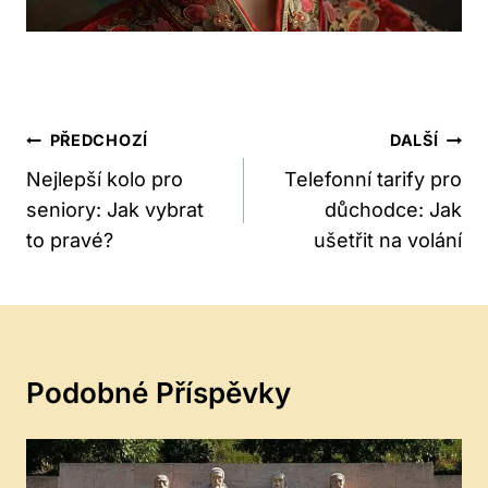
Navigace
PŘEDCHOZÍ
DALŠÍ
Pro
Nejlepší kolo pro
Telefonní tarify pro
seniory: Jak vybrat
důchodce: Jak
Příspěvek
to pravé?
ušetřit na volání
Podobné Příspěvky