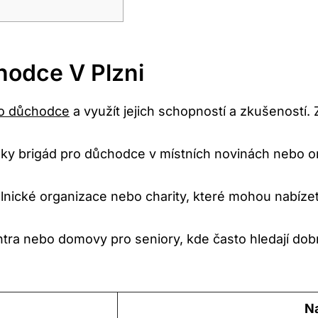
hodce V Plzni
pro důchodce
a využít jejich schopností a zkušeností. Zd
dky brigád pro důchodce v místních novinách nebo on
lnické organizace nebo charity, které mohou nabízet
tra nebo domovy pro seniory, kde často hledají do
Na