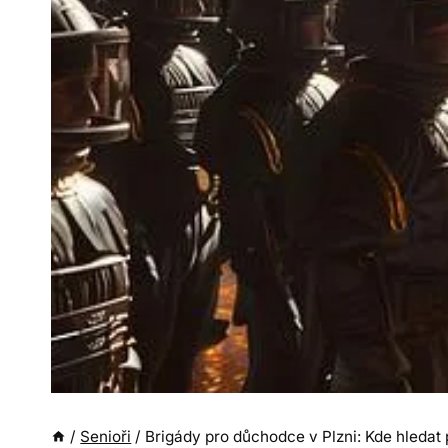
/
Senioři
/
Brigády pro důchodce v Plzni: Kde hledat p