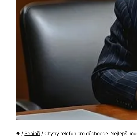
/
Senioři
/
Chytrý telefon pro důchodce: Nejlepší mo