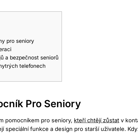
ny pro seniory
eraci
jů a bezpečnost seniorů
chytrých telefonech
cník Pro Seniory
ým pomocníkem pro seniory,
kteří chtějí zůstat
v konta
 speciální funkce a design pro starší uživatele. Kdy