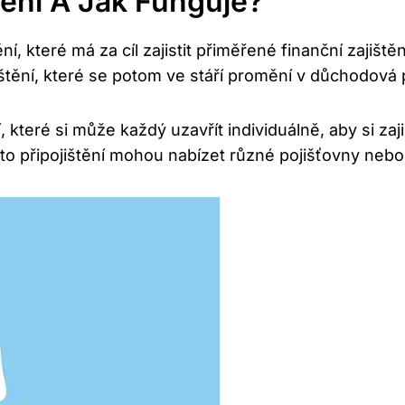
tění A Jak Funguje?
í, které má za cíl zajistit přiměřené finanční zajiště
tění, které se potom ve stáří promění v důchodová 
 které si může každý uzavřít individuálně, aby si zaj
o připojištění mohou nabízet různé pojišťovny nebo 