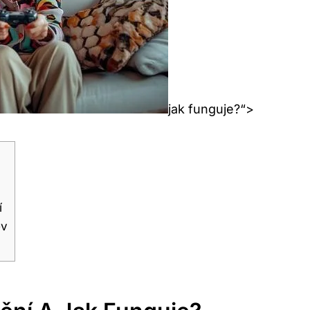
jak funguje?“>
í
ev