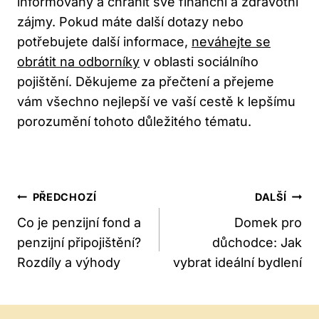
informovaný a chránit své finanční a zdravotní
zájmy. Pokud máte další dotazy nebo
potřebujete další informace,
neváhejte se
obrátit na odborníky
v oblasti sociálního
pojištění. Děkujeme za přečtení a přejeme
vám všechno nejlepší ve vaší cestě k lepšímu
porozumění tohoto důležitého tématu.
Navigace
PŘEDCHOZÍ
DALŠÍ
Pro
Co je penzijní fond a
Domek pro
penzijní připojištění?
důchodce: Jak
Příspěvek
Rozdíly a výhody
vybrat ideální bydlení