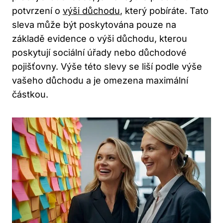
potvrzení⁣ o‍
výši důchodu
, který⁣ pobíráte. Tato
sleva⁢ může být ‌poskytována pouze na
základě evidence o výši důchodu, kterou
poskytují⁤ sociální úřady⁣ nebo důchodové
pojišťovny. Výše‌ této slevy se liší ⁤podle výše
vašeho důchodu a je​ omezena maximální
částkou.