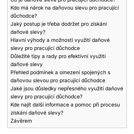
Kdo​ má nárok‍ na‍ daňovou⁣ slevu ​pro pracující
‍důchodce?
Jaký ​postup⁢ je třeba dodržet pro ⁢získání⁢
daňové slevy?
Hlavní výhody a ⁤možnosti využití daňové
slevy pro pracující důchodce
Důležité ⁣tipy a⁤ rady pro efektivní využití
daňové slevy
Přehled podmínek a omezení spojených ‍s
daňovou ​slevou pro pracující důchodce
Jaké ⁣jsou důsledky nepřesného využití daňové
⁣slevy ‌pro pracující důchodce?
Kde​ najít ‍další informace ​a pomoc ⁣při ⁤procesu
získání‍ daňové slevy?
Závěrem