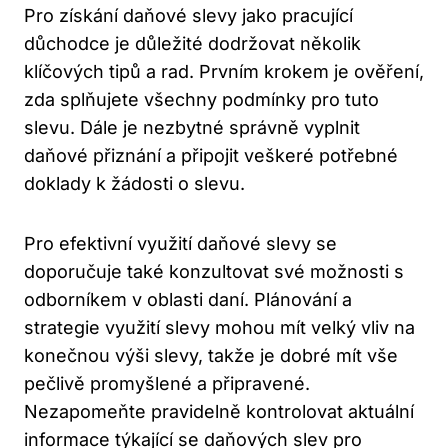
Pro ‍získání ⁢daňové slevy ⁤jako pracující
důchodce ⁢je důležité‍ dodržovat několik
klíčových tipů ‍a rad. Prvním krokem​ je ⁢ověření,
zda splňujete všechny ‌podmínky pro tuto
slevu. Dále⁤ je nezbytné správně vyplnit‍
daňové přiznání a připojit ⁤veškeré⁣ potřebné⁢
doklady​ k⁤ žádosti‍ o‌ slevu.
Pro⁢ efektivní⁢ využití daňové slevy se
doporučuje také konzultovat ​své⁤ možnosti ‍s
odborníkem v oblasti daní.⁣ Plánování a
strategie využití slevy mohou mít ⁣velký vliv ⁢na
konečnou ⁢výši slevy, takže je​ dobré mít vše
pečlivě promyšlené ⁢a⁤ připravené.
Nezapomeňte pravidelně kontrolovat aktuální
informace ⁣týkající se daňových⁣ slev pro