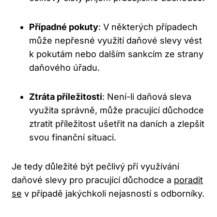
Případné‍ pokuty
: V některých případech
může ⁢nepřesné⁢ využití⁤ daňové ⁤slevy vést
k pokutám nebo dalším ‍sankcím ⁤ze⁣ strany
daňového úřadu.
Ztráta příležitosti
: Není-li⁢ daňová sleva
využita ​správně, může pracující důchodce⁢
ztratit příležitost ušetřit na daních a zlepšit
⁢svou finanční situaci.
Je ‍tedy důležité být⁤ pečlivý při ⁣využívání
daňové slevy pro ⁣pracující‌ důchodce a⁤
poradit
⁣se
v případě jakýchkoli ⁢nejasností s ⁢odborníky.