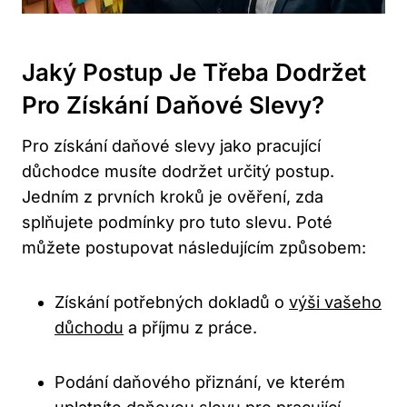
Jaký ​postup⁢ Je Třeba Dodržet
Pro ⁢získání⁢ Daňové Slevy?
Pro získání daňové ⁣slevy jako pracující​
důchodce ⁢musíte⁣ dodržet ⁣určitý postup.
⁤Jedním ​z prvních kroků je ověření, zda
splňujete podmínky ‌pro tuto slevu. Poté
⁢můžete⁣ postupovat​ následujícím způsobem:
Získání potřebných dokladů o
výši vašeho
důchodu
a příjmu z práce.
Podání daňového přiznání,⁢ ve kterém