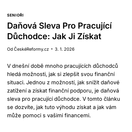
SENIOŘI
Daňová Sleva Pro Pracující
Důchodce: Jak Ji Získat
Od
ČeskéReformy.cz
3. 1. 2026
V dnešní době mnoho pracujících důchodců
hledá ⁣možnosti,⁢ jak si zlepšit ⁢svou finanční⁤
situaci. ⁣Jednou​ z možností, jak snížit daňové
zatížení a získat⁣ finanční podporu, ⁣je daňová
sleva ‍pro pracující důchodce. V⁣ tomto‌ článku
se ‍dozvíte, jak ​tuto výhodu ⁢získat a jak​ vám‌
může pomoci​ s ⁢vašimi ‍financemi.