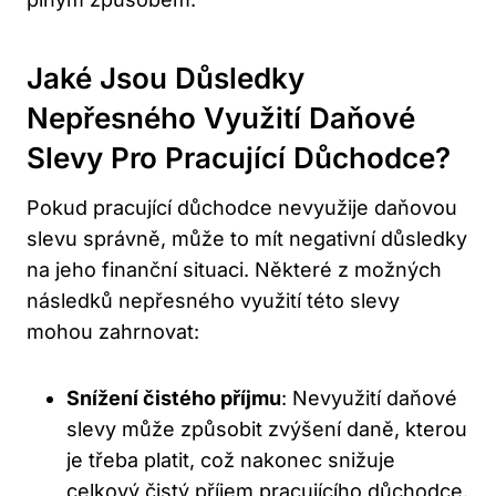
Jaké ⁣jsou Důsledky
Nepřesného Využití Daňové
⁣slevy ‌pro Pracující Důchodce?
Pokud pracující důchodce nevyužije​ daňovou
slevu správně, může to ⁤mít negativní​ důsledky
na ⁣jeho finanční situaci. Některé‌ z možných
následků nepřesného‌ využití ⁣této slevy
mohou zahrnovat:
Snížení‍ čistého příjmu
: Nevyužití ‍daňové
slevy může způsobit‌ zvýšení⁤ daně, kterou
je třeba platit, což‌ nakonec snižuje​
celkový čistý příjem pracujícího důchodce.