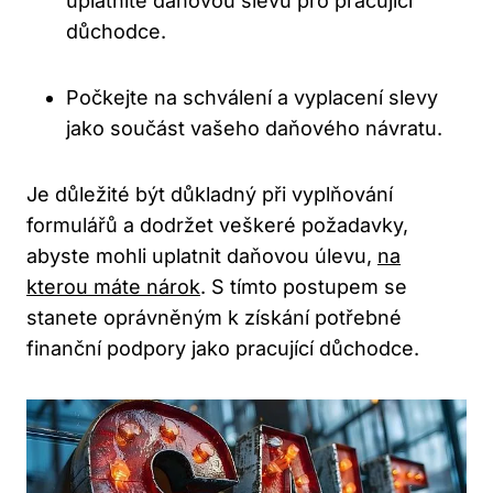
uplatníte daňovou slevu pro pracující
důchodce.
Počkejte ⁣na⁤ schválení a vyplacení‍ slevy
jako součást vašeho daňového návratu.
Je důležité být​ důkladný při vyplňování
formulářů a dodržet veškeré požadavky,
⁤abyste mohli uplatnit daňovou úlevu,​
na
kterou máte nárok
. ‍S tímto‍ postupem se
stanete oprávněným k získání⁤ potřebné⁢
finanční podpory ⁤jako pracující důchodce.