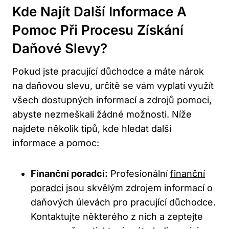
Kde​ Najít ‍další Informace ​a
Pomoc ⁣při ⁤procesu Získání‍
Daňové Slevy?
Pokud ​jste‍ pracující důchodce a máte nárok
na daňovou slevu, ⁣určitě se vám vyplatí využít
⁤všech ‍dostupných informací a zdrojů ⁣pomoci,⁢
abyste ​nezmeškali‍ žádné možnosti. Níže
najdete ⁣několik tipů, kde ⁤hledat další
informace ⁣a pomoc:
Finanční poradci:
‍Profesionální
finanční
poradci
‍jsou skvělým zdrojem​ informací o⁤
daňových úlevách ‍pro​ pracující ‍důchodce.
‍Kontaktujte některého z nich a zeptejte⁢