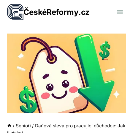
Přeskočit
ČeskéReformy.cz
na
obsah
/
Senioři
/
Daňová sleva pro pracující důchodce: Jak
ji získat