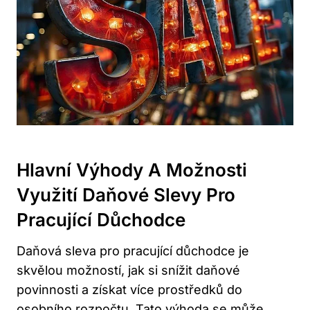
Hlavní Výhody A ⁤možnosti
Využití Daňové Slevy Pro
Pracující Důchodce
Daňová ​sleva‌ pro⁢ pracující ⁢důchodce je
skvělou možností, jak⁣ si‌ snížit daňové​
povinnosti‌ a získat více prostředků do
osobního rozpočtu. Tato výhoda se ‌může