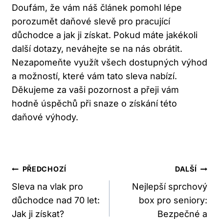
Doufám, že vám ‍náš⁢ článek pomohl lépe
porozumět⁣ daňové ​slevě pro pracující​
důchodce a jak⁢ ji získat. Pokud máte jakékoli
další dotazy,‌ neváhejte⁣ se ⁢na nás ​obrátit.
Nezapomeňte využít všech dostupných výhod
a možností, ‍které ⁣vám tato sleva nabízí.​
Děkujeme za vaši​ pozornost⁤ a přeji vám
hodně úspěchů při snaze o získání této
daňové výhody.
Navigace
PŘEDCHOZÍ
DALŠÍ
Pro
Sleva na vlak pro
Nejlepší sprchový
důchodce nad 70 let:
box pro seniory:
Příspěvek
Jak ji získat?
Bezpečné a