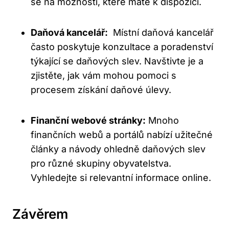
se⁢ na možnosti,​ které máte k ⁤dispozici.
Daňová kancelář:
⁣ Místní ⁣daňová kancelář‌
často poskytuje konzultace a poradenství
týkající ‍se daňových slev. Navštivte je a
‍zjistěte, ‍jak vám mohou​ pomoci s​
procesem získání⁤ daňové úlevy.
Finanční webové stránky:
Mnoho
finančních webů a portálů nabízí užitečné‌
články‌ a návody ⁣ohledně ⁤daňových slev
pro různé skupiny obyvatelstva.
Vyhledejte si relevantní informace⁣ online.
Závěrem