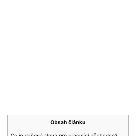
Obsah článku
Co ​je⁢ daňová sleva pro pracující důchodce?