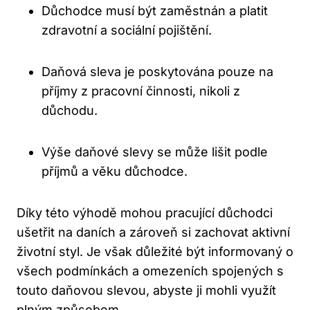
Důchodce musí být zaměstnán a platit
zdravotní ⁣a sociální pojištění.
Daňová ⁢sleva je ⁣poskytována pouze na
příjmy z ‌pracovní činnosti, nikoli ‌z
důchodu.
Výše daňové slevy⁤ se může lišit ‍podle⁤
příjmů a věku důchodce.
Díky této výhodě‌ mohou ⁤pracující důchodci
ušetřit na daních ⁣a zároveň si zachovat aktivní
životní styl. Je​ však důležité být informovaný o
​všech ‌podmínkách a omezeních spojených s
touto daňovou slevou, abyste ji mohli využít⁤
plným‌ způsobem.