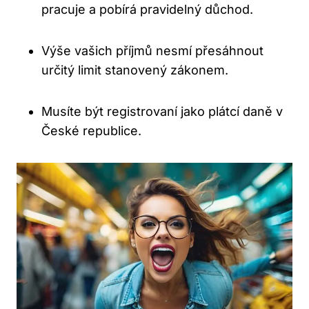
pracuje a‍ pobírá pravidelný důchod.
Výše vašich⁢ příjmů nesmí přesáhnout
určitý limit stanovený⁤ zákonem.
Musíte být registrovaní jako⁢ plátcí​ daně v
České ⁢republice.