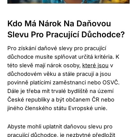
Kdo​ Má Nárok‍ Na‍ Daňovou⁣
Slevu ​pro Pracující ‍důchodce?
Pro získání daňové‍ slevy ‌pro⁢ pracující
důchodce musíte splňovat ⁢určitá kritéria. K
⁣této slevě mají nárok osoby,
které ⁣jsou
‌v
důchodovém věku‍ a ⁣stále⁢ pracují⁢ a⁤ jsou
povinně platícími zaměstnanci⁢ nebo OSVČ.
Dále ‌je třeba​ mít⁣ trvalé bydliště na území
České ⁣republiky ⁢a být občanem ČR nebo
jiného členského⁢ státu ‌Evropské unie.
Abyste mohli uplatnit daňovou slevu​ pro
pracující důchodce, je nezbytné předložit‌