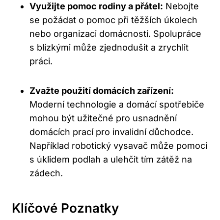
Využijte pomoc rodiny a přátel:
Nebojte⁣
se‍ požádat​ o pomoc⁣ při těžších úkolech⁤
nebo organizaci domácnosti. Spolupráce
s blízkými může ⁣zjednodušit a zrychlit
práci.
Zvažte použití domácích ‌zařízení:
Moderní technologie a domácí‍ spotřebiče
mohou být užitečné pro usnadnění⁢
domácích prací pro invalidní důchodce.
Například robotický vysavač⁤ může pomoci
‍s‍ úklidem‌ podlah a ulehčit tím zátěž na
zádech.
Klíčové‍ Poznatky