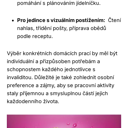
pomáhání s ⁤plánováním jídelníčku.
Pro ‌jedince s vizuálním postižením:
⁣ Čtení
⁤nahlas, ⁤třídění pošty,‍ příprava ⁣obědů
⁣podle receptu.
Výběr​ konkrétních domácích‍ prací by měl být‍
individuální⁢ a přizpůsoben potřebám ‌a
schopnostem každého jednotlivce s
invaliditou. Důležité je také zohlednit ​osobní
preference ‌a zájmy, aby se pracovní aktivity
staly příjemnou a smysluplnou ⁤částí jejich
‌každodenního ⁣života.