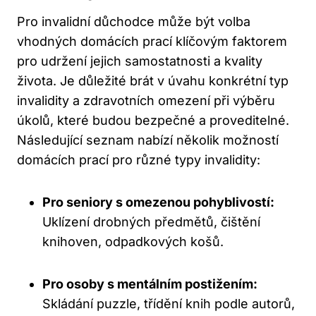
Pro⁢ invalidní důchodce může ‍být volba
vhodných⁢ domácích‌ prací klíčovým faktorem
pro udržení‍ jejich samostatnosti a⁣ kvality
života.​ Je důležité brát v úvahu konkrétní typ
invalidity ⁤a zdravotních⁤ omezení při výběru
‍úkolů,⁣ které budou⁤ bezpečné a⁣ proveditelné.
Následující‍ seznam ⁤nabízí několik možností
domácích prací pro různé typy⁣ invalidity:
Pro seniory s omezenou⁤ pohyblivostí:
Uklízení drobných ​předmětů, čištění
knihoven, odpadkových​ košů.
Pro ⁢osoby⁤ s mentálním postižením:
Skládání puzzle,‍ třídění knih podle ⁤autorů,