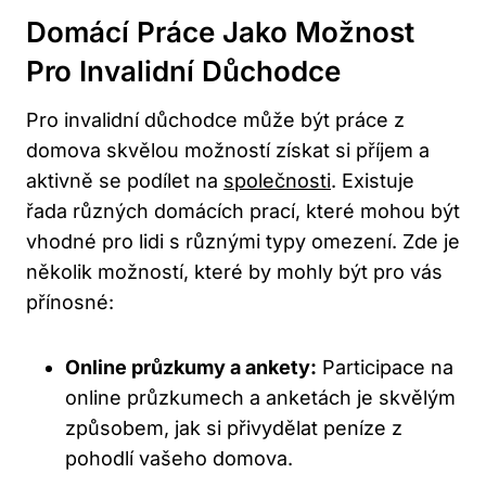
Domácí Práce Jako Možnost
Pro Invalidní⁤ Důchodce
Pro invalidní důchodce může‍ být‍ práce z
domova ‍skvělou‍ možností získat‌ si příjem a
aktivně⁢ se podílet ⁤na
společnosti
. Existuje
řada různých ⁣domácích prací, které mohou být‌
vhodné pro lidi s různými ​typy omezení. Zde⁢ je
několik‌ možností,⁤ které by mohly být ⁤pro vás
přínosné:
Online ⁣průzkumy⁢ a ankety:
Participace na
online průzkumech​ a anketách je skvělým
způsobem,⁣ jak ‌si přivydělat peníze z
pohodlí vašeho ‍domova.