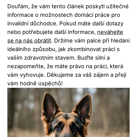
Doufám, ‍že​ vám ​tento článek ‌poskytl užitečné
informace o‌ možnostech domácí práce ⁢pro
invalidní důchodce.⁤ Pokud máte další dotazy⁣
nebo potřebujete ​další informace,
neváhejte
se na nás obrátit
.‍ Držíme ‌vám palce při hledání
ideálního způsobu, jak zkombinovat práci s
vaším ⁢zdravotním stavem. Buďte silní​ a‍
nezapomeňte, že ⁢máte právo⁤ na práci,⁣ která
vám vyhovuje. ⁤Děkujeme ⁣za‍ váš⁢ zájem a přeji
⁤vám⁣ hodně úspěchů!