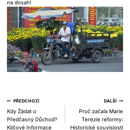
na dosah!
Navigace
PŘEDCHOZÍ
DALŠÍ
Pro
Kdy Žádat o
Proč začala Marie
Předčasný Důchod?
Terezie reformy:
Příspěvek
Klíčové Informace
Historické souvislosti