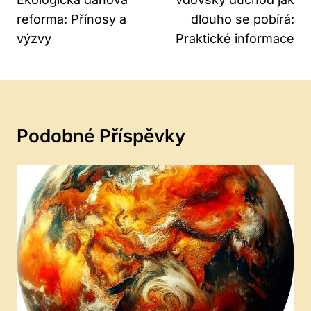
Pro
reforma: Přínosy a
dlouho se pobírá:
Příspěvek
výzvy
Praktické informace
Podobné Příspěvky