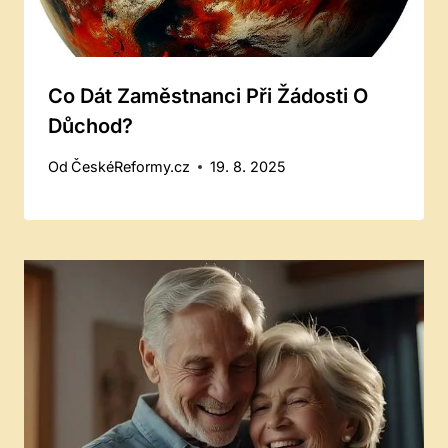
Co Dát Zaměstnanci Při Žádosti O
Důchod?
Od
ČeskéReformy.cz
19. 8. 2025