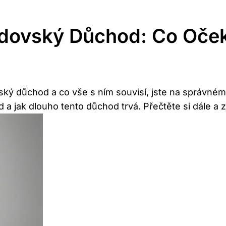
Vdovský Důchod: Co Oče
ský důchod a co vše s ním souvisí, jste na správném m
a jak dlouho tento⁤ důchod trvá. Přečtěte si‍ dále a 