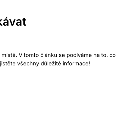
kávat
ístě. V‌ tomto ⁣článku se podíváme⁣ na to, co
zjistěte všechny důležité informace!