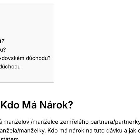
t?
du?
m o vdovském důchodu?
 důchodu
a Kdo Má Nárok?
á manželovi/manželce zemřelého partnera/partnerky. 
manžela/manželky. Kdo má nárok na tuto dávku a jak 
státem.