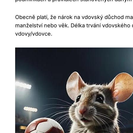
Obecně platí, že nárok na ⁢vdovský důchod mají​
manželství nebo věk. Délka trvání vdovského d
vdovy/vdovce.