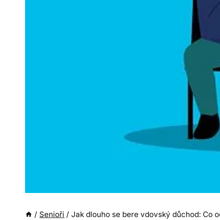
/
Senioři
/
Jak dlouho se bere vdovský důchod: Co 