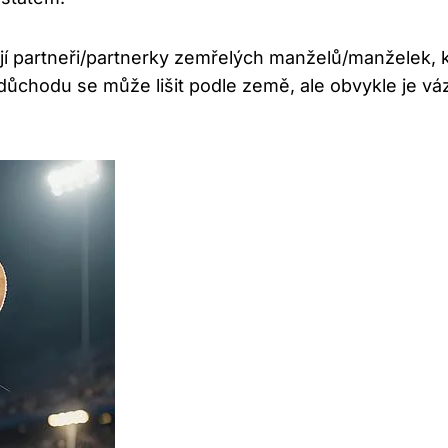
 partneři/partnerky zemřelých manželů/manželek,‍ kter
ůchodu ‌se může lišit podle země, ale obvykle je váz