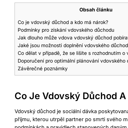
Obsah článku
Co je vdovský⁣ důchod ⁣a kdo má nárok?
Podmínky​ pro získání vdovského důchodu
Jak dlouho může vdova ‌vdovský důchod pobíra
Jaké​ jsou možnosti ⁤doplnění vdovského důcho
Co‍ dělat‌ v případě, že se lišíte s rozhodnutí
Doporučení⁤ pro optimální plánování vdovského
Závěrečné poznámky
Co Je Vdovský⁣ Důchod ⁣
Vdovský důchod ⁤je sociální⁤ dávka poskytovan
příjmu, kterou utrpěl partner po smrti svého 
podmínkách a pravidlech stanovených daným 