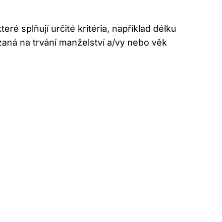
é splňují ​určité kritéria, například délku
aná na trvání manželství ​a/vy nebo věk