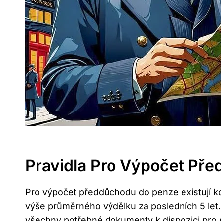
Pravidla Pro Výpočet Př
Pro výpočet předdůchodu do ⁤penze existují kon
výše průměrného výdělku za ​posledních 5 ⁢let.​
‍všechny potřebné dokumenty k dispozici pro 