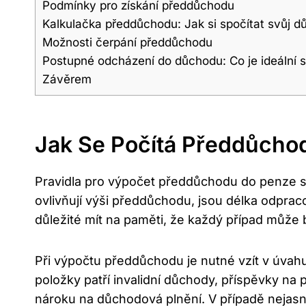
Podmínky pro získání předdůchodu
Kalkulačka předdůchodu: Jak si ⁢spočítat svůj ​
Možnosti čerpání ‌předdůchodu
Postupné odcházení do důchodu: Co je ideální ‌
Závěrem
Jak ⁢se Počítá Předdůcho
Pravidla pro ⁢výpočet předdůchodu do penze s
ovlivňují‌ výši předdůchodu, jsou ⁤délka odpr
⁣důležité mít na paměti, že každý případ může⁤ bý
Při⁣ výpočtu předdůchodu je nutné vzít v úvah
položky patří invalidní důchody, příspěvky na p
nároku​ na⁣ důchodová plnění. V ⁣případě neja