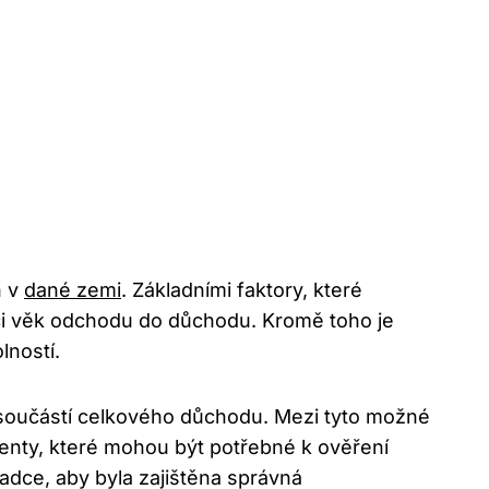
‌ v
dané zemi
. Základními faktory, které
 či věk odchodu do důchodu. Kromě toho je
lností.
t součástí celkového důchodu. Mezi ‌tyto možné
menty, které mohou​ být potřebné ⁤k ověření
dce, aby byla ⁢zajištěna správná