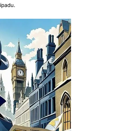
řípadu.