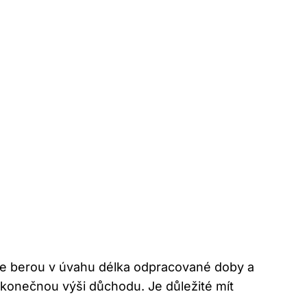
 ⁢se berou⁤ v úvahu délka odpracované doby a
í konečnou⁢ výši důchodu. Je důležité mít