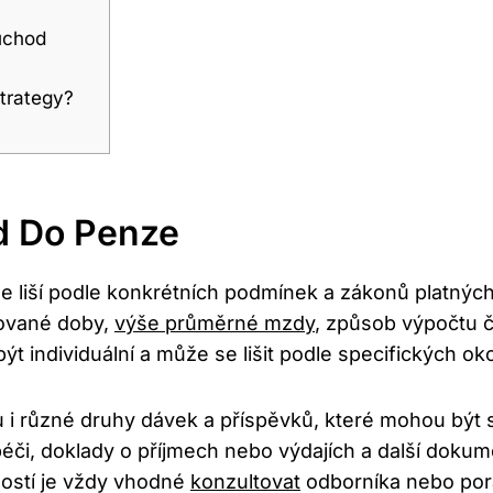
důchod
strategy?
d Do Penze
e liší podle konkrétních podmínek a zákonů platných
acované doby,
výše průměrné‌ mzdy
, ‍způsob výpočtu
t individuální‌ a může ⁤se lišit podle specifických‍ oko
u‍ i⁢ různé druhy dávek a příspěvků, které mohou ‍bý
éči, ⁤doklady o⁢ příjmech nebo‌ výdajích a další doku
sností je vždy vhodné
konzultovat
odborníka nebo pora