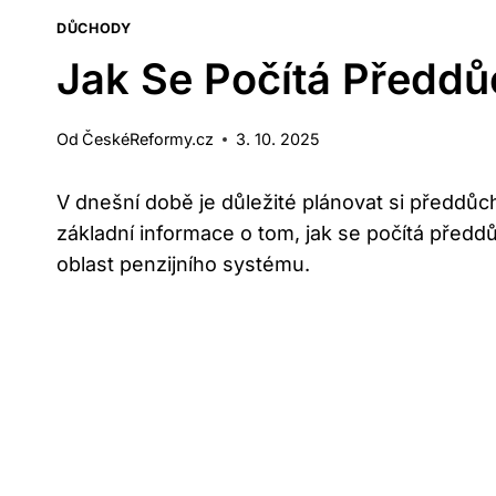
DŮCHODY
Jak Se Počítá Předdů
Od
ČeskéReformy.cz
3. 10. 2025
V ‌dnešní době je důležité plánovat⁤ si předdů
základní informace​ o tom, jak se počítá před
oblast‍ penzijního⁢ systému.