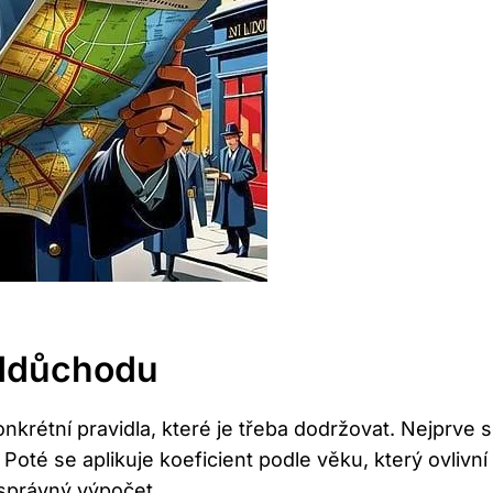
eddůchodu
krétní ⁤pravidla, které​ je třeba dodržovat. Nejprve
 Poté se aplikuje koeficient podle věku, který ovlivn
správný výpočet.