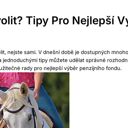
olit? Tipy Pro Nejlepší V
olit, nejste ⁣sami.‌ V dnešní době je dostupných mnoho
a ⁣jednoduchými tipy můžete udělat správné rozhodnutí a
užitečné rady⁤ pro​ nejlepší výběr penzijního fondu.