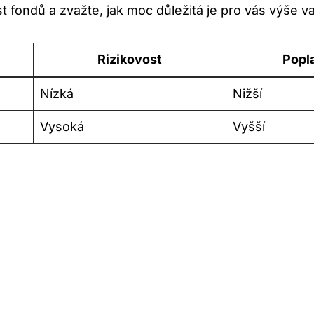
 fondů a ⁤zvažte,⁣ jak ‌moc ‌důležitá ​je ‍pro⁢ vás výše 
Rizikovost
Popl
Nízká
Nižší
Vysoká
Vyšší