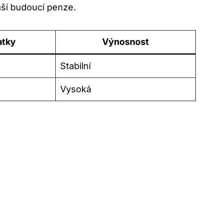
vaší ⁣budoucí penze.
atky
Výnosnost
Stabilní
Vysoká