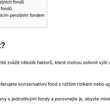
ijních fondů
h fondů
jícím‍ penzijním fondem
t?
té⁢ zvážit několik faktorů, které mohou ovlivnit výši v
erujete konzervativní fond s nižším rizikem nebo ag
eny ​s jednotlivými fondy‌ a⁤ porovnejte je,‍ abyste mi