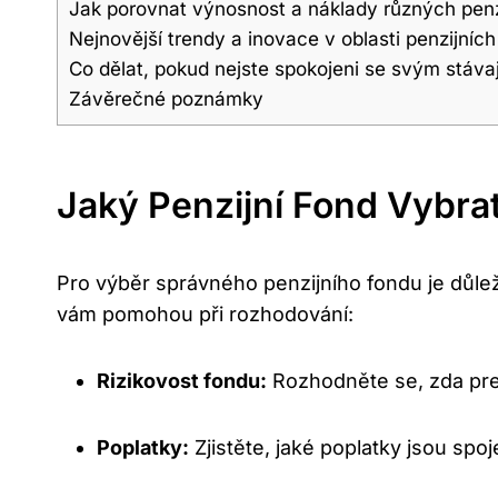
Jak porovnat výnosnost a ⁢náklady různých penz
Nejnovější trendy a inovace v oblasti ⁣penzijníc
Co ​dělat, pokud nejste spokojeni se svým stáva
Závěrečné poznámky
Jaký Penzijní Fond Vybra
Pro​ výběr správného penzijního‌ fondu je důleži
vám pomohou⁢ při rozhodování:
Rizikovost‌ fondu:
Rozhodněte se, ‌zda pref
Poplatky:
Zjistěte, jaké poplatky jsou spoj