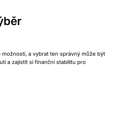
ýběr
 možností, a⁢ vybrat‍ ten správný⁣ může být
 zajistit si ‌finanční ⁢stabilitu pro