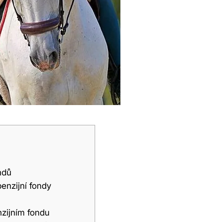
ndů
penzijní fondy
enzijním fondu