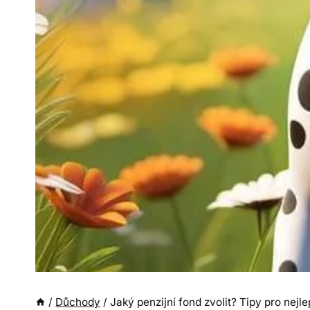
/
Důchody
/
Jaký penzijní fond zvolit? Tipy pro nejl