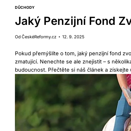
DŮCHODY
Jaký Penzijní Fond Zv
Od
ČeskéReformy.cz
12. 9. 2025
Pokud přemýšlíte o tom, jaký penzijní ⁤fond ‍zv
zmatující.​ Nenechte se ale znejistit – s několik
budoucnost. ⁤Přečtěte si náš článek a získejte 