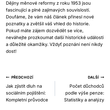
Dějiny měnové reformy z roku 1953 jsou
fascinující a plné zajímavých souvislostí.
Doufáme, že vám náš článek přinesl nové
poznatky a zvětšil váš vhled do historie.
Pokud máte zájem dozvědět se více,
neváhejte prozkoumat další historické události
a důležité okamžiky. Vždyť poznání není nikdy
dost!
Navigace
PŘEDCHOZÍ
DALŠÍ
Pro
Jak zjistit dluh na
Počet důchodců
sociálním pojištění:
podle výše penze:
Příspěvek
Kompletní průvodce
Statistiky a analýzy