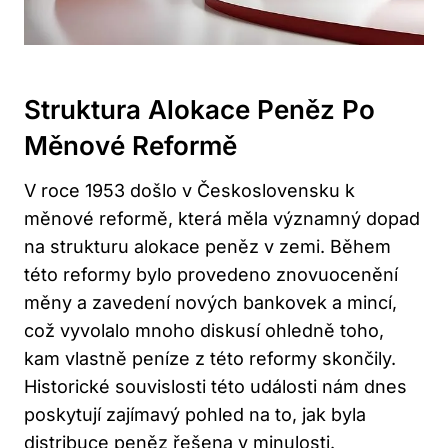
Struktura Alokace Peněz Po
Měnové Reformě
V roce 1953 došlo v Československu k
měnové reformě, která měla významný dopad
na strukturu alokace peněz v zemi. Během
této reformy bylo provedeno znovuocenění
měny a zavedení nových bankovek a mincí,
což vyvolalo mnoho diskusí ohledně toho,
kam vlastně peníze z této reformy skončily.
Historické souvislosti této události nám dnes
poskytují zajímavý pohled na to, jak byla
distribuce peněz řešena v minulosti.