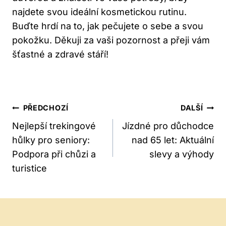
najdete svou ideální kosmetickou rutinu.
Buďte hrdí na to, jak pečujete o sebe a svou
pokožku. Děkuji za vaši pozornost a přeji vám
šťastné a zdravé stáří!
Navigace
PŘEDCHOZÍ
DALŠÍ
Pro
Nejlepší trekingové
Jízdné pro důchodce
hůlky pro seniory:
nad 65 let: Aktuální
Příspěvek
Podpora při chůzi a
slevy a výhody
turistice