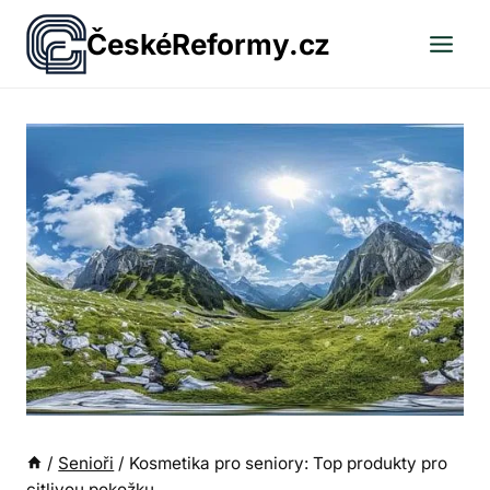
Přeskočit
ČeskéReformy.cz
na
obsah
/
Senioři
/
Kosmetika pro seniory: Top produkty pro
citlivou pokožku