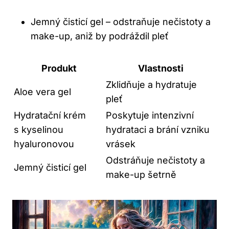
Jemný čisticí gel – odstraňuje nečistoty a
make-up, aniž by podráždil pleť
Produkt
Vlastnosti
Zklidňuje a hydratuje
Aloe vera gel
pleť
Hydratační krém
Poskytuje intenzivní
s kyselinou
hydrataci a brání vzniku
hyaluronovou
vrásek
Odstráňuje nečistoty a
Jemný čisticí gel
make-up šetrně