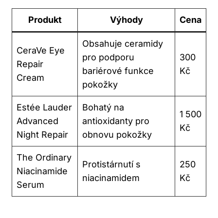
Produkt
Výhody
Cena
Obsahuje ceramidy
CeraVe Eye
pro podporu
300
Repair
bariérové funkce
Kč
Cream
pokožky
Estée Lauder
Bohatý na
1 500
Advanced
antioxidanty pro
Kč
Night Repair
obnovu pokožky
The Ordinary
Protistárnutí s
250
Niacinamide
niacinamidem
Kč
Serum