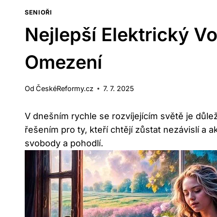
SENIOŘI
Nejlepší Elektrický 
Omezení
Od
ČeskéReformy.cz
7. 7. 2025
V dnešním rychle se rozvíjejícím světě je důl
řešením pro ty, kteří chtějí zůstat nezávislí a
svobody a pohodlí.