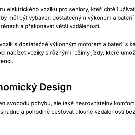
ru elektrického vozíku pro seniory, kteří chtějí uží
ry by měl být vybaven dostatečným výkonem a baterií
rénech a překonávat větší vzdálenosti.
t vozík s dostatečně výkonným motorem a baterií s k
ci nabízet vozíky s různými režimy jízdy, které umož
rencí.
nomický Design
ejen svobodu pohybu, ale také nesrovnatelný komfo
snadno a pohodlně cestovat dlouhé vzdálenosti bez