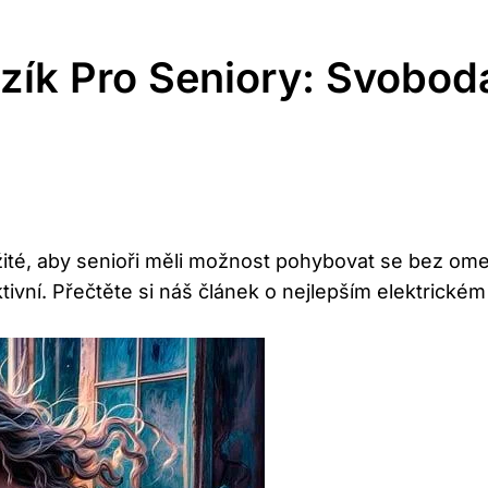
Vozík Pro Seniory: Svobo
ežité, aby senioři měli možnost pohybovat se bez om
 aktivní. Přečtěte si náš článek o nejlepším elektric