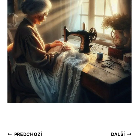
Navigace
PŘEDCHOZÍ
DALŠÍ