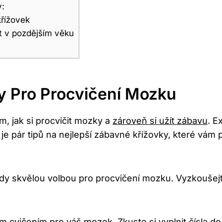
y:
křížovek
t v pozdějším věku
y Pro Procvičení Mozku
, jak si procvičit mozky a
zároveň si užít zábavu
. E
 je pár tipů na nejlepší zábavné křížovky, které vá
ždy skvělou volbou pro procvičení mozku. Vyzkoušejt
ým cvičením pro váš mozek. Zkuste si vyplnit čísla do