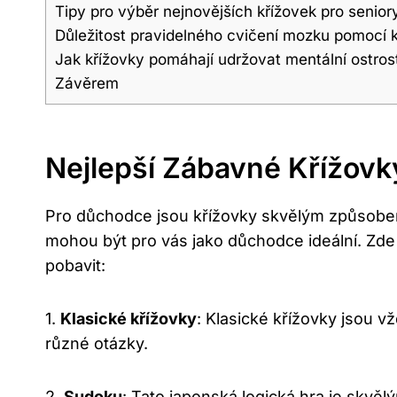
Tipy pro výběr nejnovějších křížovek pro senior
Důležitost pravidelného cvičení mozku pomocí 
Jak křížovky pomáhají udržovat mentální ostros
Závěrem
Nejlepší Zábavné Křížovk
Pro důchodce jsou křížovky skvělým způsobem
mohou být pro vás jako důchodce ideální. Zde
pobavit:
1.
Klasické křížovky
: Klasické křížovky jsou v
různé otázky.
2.
Sudoku
: Tato japonská logická hra je skvěl