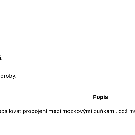
.
horoby.
Popis
posilovat propojení mezi mozkovými buňkami, což mů