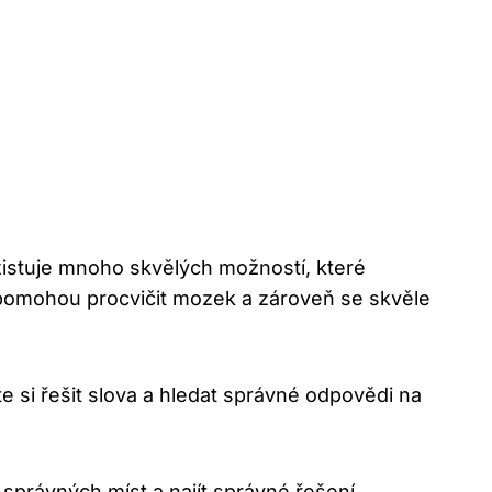
xistuje mnoho skvělých možností, které
m pomohou procvičit mozek a zároveň se skvěle
e si řešit slova a hledat správné odpovědi na
 správných míst a najít správné řešení.