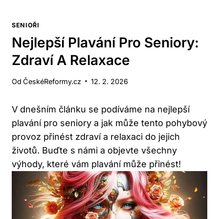
SENIOŘI
Nejlepší Plavání Pro Seniory:
Zdraví A Relaxace
Od
ČeskéReformy.cz
12. 2. 2026
V dnešním článku‍ se podíváme⁢ na nejlepší
plavání pro⁣ seniory‍ a jak může tento pohybový
provoz přinést⁣ zdraví a relaxaci do jejich
⁣životů. Buďte s námi⁣ a objevte všechny
výhody, které⁤ vám plavání může přinést!