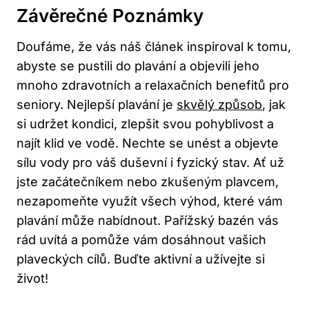
Závěrečné⁤ Poznámky
Doufáme, že vás ⁣náš článek inspiroval k​ tomu,
abyste se pustili ⁤do plavání a objevili jeho
mnoho zdravotních a relaxačních benefitů pro
seniory. Nejlepší plavání je
skvělý způsob
, jak
si ⁤udržet kondici, zlepšit svou ‍pohyblivost a​
najít klid ve vodě. Nechte se unést a objevte
sílu vody pro ‌váš duševní i⁣ fyzický stav.⁤ Ať⁢ už
jste začátečníkem​ nebo ​zkušeným plavcem,
nezapomeňte využít všech výhod, které vám
plavání může nabídnout.⁢ Pařížský bazén vás
rád uvítá a pomůže vám ⁣dosáhnout vašich⁢
plaveckých cílů. Buďte aktivní a užívejte ⁢si‌
život!