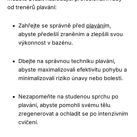
od⁣ trenérů plavání:
Zahřejte‍ se správně před
plavání
m,​
abyste‌ předešli ⁤zraněním a ⁤zlepšili svou
výkonnost v ⁣bazénu.
Dbejte⁢ na správnou techniku plavání,
abyste maximalizovali efektivitu​ pohybu a
minimalizovali riziko únavy ‍nebo‌ bolesti.
Nezapomeňte​ na studenou sprchu ‍po
plavání, abyste pomohli svému tělu
zregenerovat ⁤a ochladit se ⁢po intenzivním
cvičení.