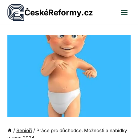
Přeskočit
ČeskéReformy.cz
na
obsah
/
Senioři
/
Práce pro důchodce: Možnosti a nabídky
v roce 2024