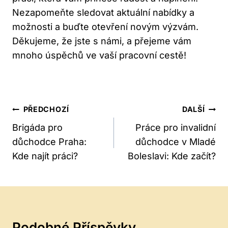
Nezapomeňte sledovat aktuální nabídky a
možnosti a buďte otevření novým výzvám.
Děkujeme, že jste s námi, a přejeme vám
mnoho úspěchů ve vaší pracovní cestě!
Navigace
PŘEDCHOZÍ
DALŠÍ
Pro
Brigáda pro
Práce pro invalidní
důchodce Praha:
důchodce v Mladé
Příspěvek
Kde najít práci?
Boleslavi: Kde začít?
Podobné Příspěvky