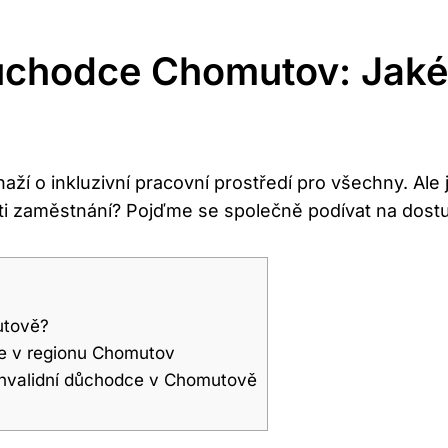
Důchodce Chomutov: Jak
ží o inkluzivní pracovní prostředí pro všechny. Ale 
ti zaměstnání? Pojďme se společně podívat na dost
utově?
ce v regionu Chomutov
invalidní důchodce v Chomutově