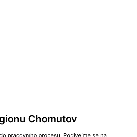
egionu Chomutov
se do pracovního procesu. Podívejme se na