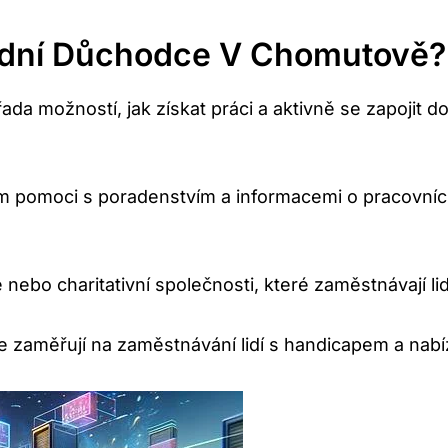
alidní Důchodce V Chomutově?
a možností, jak získat práci a aktivně se zapojit do 
m pomoci s poradenstvím a informacemi o pracovních 
nebo charitativní společnosti, které zaměstnávají li
 se zaměřují na zaměstnávání lidí s handicapem a nab