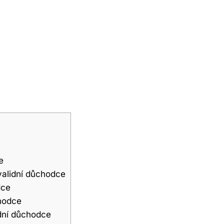
e
validní důchodce
dce
chodce
idní důchodce