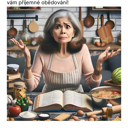
vám příjemné obědování!