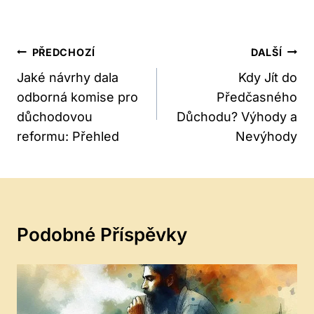
Navigace
PŘEDCHOZÍ
DALŠÍ
Pro
Jaké návrhy dala
Kdy Jít do
odborná komise pro
Předčasného
Příspěvek
důchodovou
Důchodu? Výhody a
reformu: Přehled
Nevýhody
Podobné Příspěvky