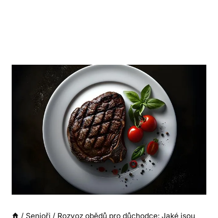
/
Senioři
/
Rozvoz obědů pro důchodce: Jaké jsou