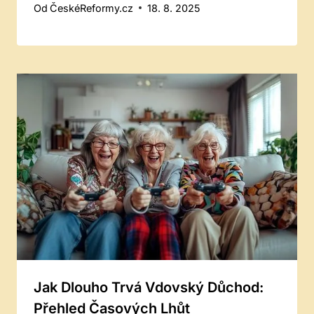
Od
ČeskéReformy.cz
18. 8. 2025
Jak Dlouho Trvá Vdovský Důchod:
Přehled Časových Lhůt