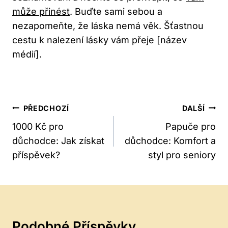
může přinést
. Buďte sami sebou a
nezapomeňte, že láska nemá věk. Šťastnou
cestu k nalezení lásky vám přeje [název
médií].
Navigace
PŘEDCHOZÍ
DALŠÍ
Pro
1000 Kč pro
Papuče pro
důchodce: Jak získat
důchodce: Komfort a
Příspěvek
příspěvek?
styl pro seniory
Podobné Příspěvky