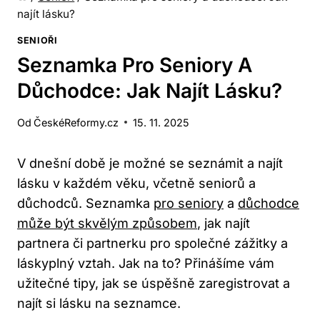
najít lásku?
SENIOŘI
Seznamka Pro Seniory A
Důchodce: Jak Najít Lásku?
Od
ČeskéReformy.cz
15. 11. 2025
V dnešní době je možné se seznámit a najít
lásku v každém věku, včetně seniorů a
důchodců. Seznamka
pro seniory
a
důchodce
může být skvělým způsobem
, jak najít
partnera či partnerku pro společné zážitky a
láskyplný vztah. Jak na to? Přinášíme vám
užitečné tipy, jak se úspěšně zaregistrovat a
najít si lásku na seznamce.