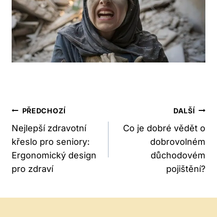
Navigace
PŘEDCHOZÍ
DALŠÍ
Pro
Nejlepší zdravotní
Co je dobré vědět o
křeslo pro seniory:
dobrovolném
Příspěvek
Ergonomický design
důchodovém
pro zdraví
pojištění?