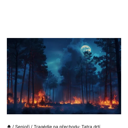
/
Senioři
/
Tragédie na přechodu: Tatra drtí