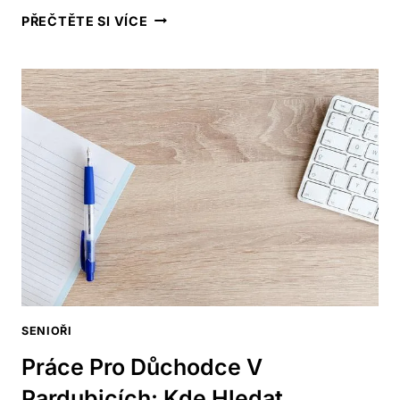
NEJLEPŠÍ
PŘEČTĚTE SI VÍCE
SCHŮDKY
DO
VANY
PRO
SENIORY:
BEZPEČNÝ
VSTUP
A
VÝSTUP
Z
VANY
SENIOŘI
Práce Pro Důchodce V
Pardubicích: Kde Hledat