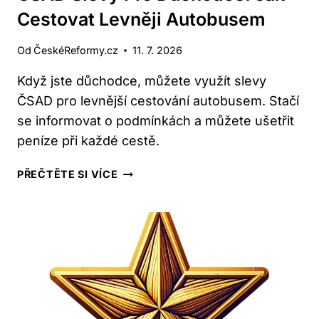
Cestovat Levněji Autobusem
Od
ČeskéReformy.cz
11. 7. 2026
Když jste důchodce, můžete využít slevy
ČSAD pro levnější cestování autobusem. Stačí
se informovat o podmínkách a můžete ušetřit
peníze při každé cestě.
ČSAD
PŘEČTĚTE SI VÍCE
SLEVY
PRO
DŮCHODCE:
JAK
CESTOVAT
LEVNĚJI
AUTOBUSEM