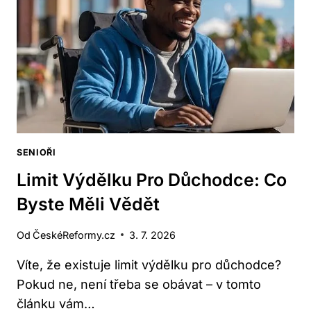
DŮLEŽITÉ
INFORMACE
SENIOŘI
Limit Výdělku Pro Důchodce: Co
Byste Měli Vědět
Od
ČeskéReformy.cz
3. 7. 2026
Víte, že existuje limit výdělku pro důchodce?
Pokud ne, není třeba se obávat – v tomto
článku vám…