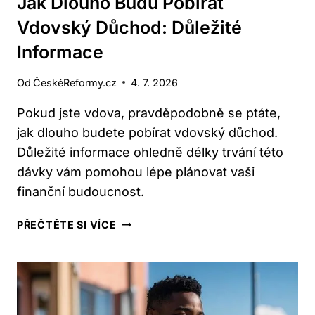
Jak Dlouho Budu Pobírat
Vdovský Důchod: Důležité
Informace
Od
ČeskéReformy.cz
4. 7. 2026
Pokud jste vdova, pravděpodobně se ptáte,
jak dlouho budete pobírat vdovský důchod.
Důležité informace ohledně délky trvání této
dávky vám pomohou lépe plánovat vaši
finanční budoucnost.
JAK
PŘEČTĚTE SI VÍCE
DLOUHO
BUDU
POBÍRAT
VDOVSKÝ
DŮCHOD: