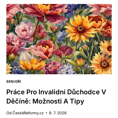
PO
UZNÁNÍ
INVALIDNÍHO
DŮCHODU?
DŮLEŽITÉ
INFORMACE
SENIOŘI
Práce Pro Invalidní Důchodce V
Děčíně: Možnosti A Tipy
Od
ČeskéReformy.cz
9. 7. 2026