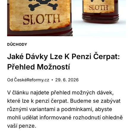
STALO?
DŮCHODY
Jaké Dávky Lze K Penzi Čerpat:
Přehled Možností
Od
ČeskéReformy.cz
29. 6. 2026
V článku najdete přehled možných dávek,
které lze k penzi čerpat. Budeme se zabývat
různými variantami a podmínkami, abyste
mohli udělat informované rozhodnutí ohledně
vaší penze.