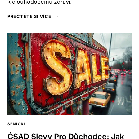
k dlouhodobému zdraví.
JAKÉ
PŘEČTĚTE SI VÍCE
VITAMÍNY
PRO
SENIORY:
KOMPLETNÍ
PRŮVODCE
PRO
ZDRAVÍ
SENIOŘI
ČSAD Slevy Pro Důchodce: Jak