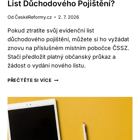
List Důchodového Pojištění?
Od
ČeskéReformy.cz
2. 7. 2026
Pokud ztratíte svůj evidenční list
důchodového pojištění, můžete si ho vyžádat
znovu na příslušném místním pobočce ČSSZ.
Stačí předložit platný občanský průkaz a
žádost o vydání nového listu.
CO
PŘEČTĚTE SI VÍCE
DĚLAT,
KDYŽ
ZTRATÍM
EVIDENČNÍ
LIST
DŮCHODOVÉHO
POJIŠTĚNÍ?