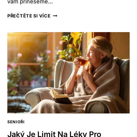
vám​ přineseme​…
JAK
PŘEČTĚTE SI VÍCE
SPOŘIT
NA
DŮCHOD:
NEJLEPŠÍ
METODY
A
RADY
SENIOŘI
Jaký Je Limit Na Léky Pro