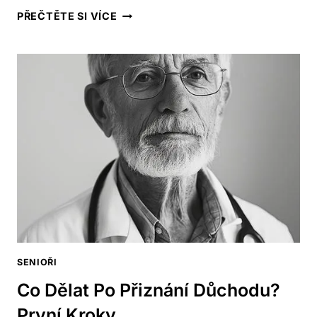
JAKÉ
PŘEČTĚTE SI VÍCE
DÁVKY
LZE
K
PENZI
ČERPAT:
PŘEHLED
MOŽNOSTÍ
SENIOŘI
Co Dělat Po Přiznání Důchodu?
První Kroky