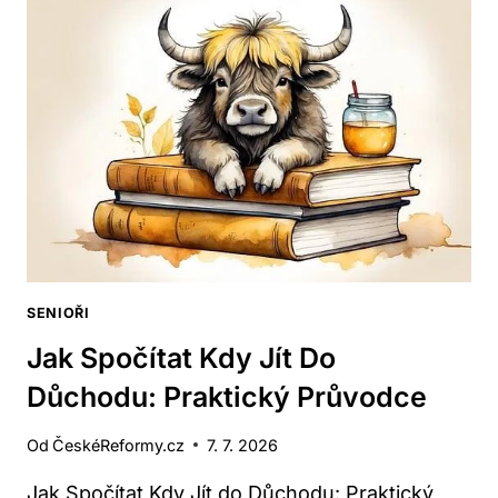
ZDRAVOTNÍHO
POJIŠTĚNÍ
V
DŮCHODU?
SENIOŘI
Jak Spočítat Kdy Jít Do
Důchodu: Praktický Průvodce
Od
ČeskéReformy.cz
7. 7. 2026
Jak Spočítat Kdy Jít do Důchodu: Praktický