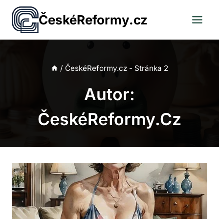
Přeskočit
ČeskéReformy.cz
na
obsah
/
ČeskéReformy.cz
- Stránka 2
Autor:
ČeskéReformy.cz