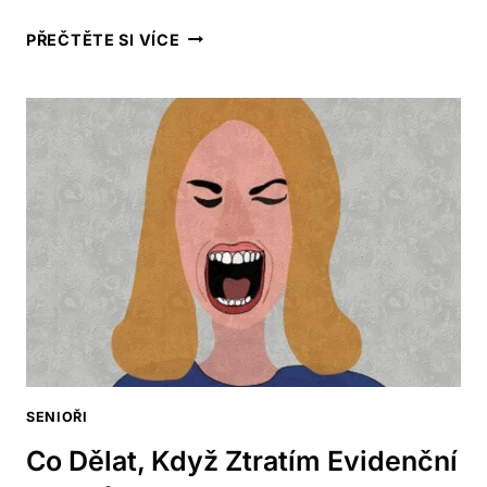
LIMIT
PŘEČTĚTE SI VÍCE
VÝDĚLKU
PRO
DŮCHODCE:
CO
BYSTE
MĚLI
VĚDĚT
SENIOŘI
Co Dělat, Když Ztratím Evidenční