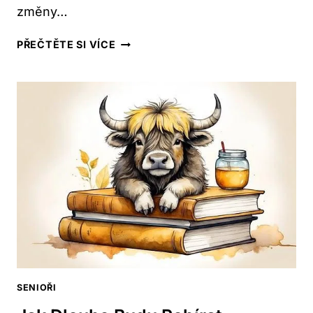
změny…
CO
PŘEČTĚTE SI VÍCE
PŘINESLA
KURIKULÁRNÍ
REFORMA:
ZMĚNY
VE
ŠKOLSTVÍ
SENIOŘI