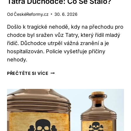
Tatra Důchodce: Co Se Stalo?
Od
ČeskéReformy.cz
30. 6. 2026
Došlo k tragické nehodě, kdy na přechodu pro
chodce byl sražen vůz Tatry, který řídil mladý
řidič. Důchodce utrpěl vážná zranění a je
hospitalizován. Policie vyšetřuje příčiny
nehody.
NA
PŘEČTĚTE SI VÍCE
PŘECHODU
PRO
CHODCE
DRTÍ
TATRA
DŮCHODCE:
CO
SE