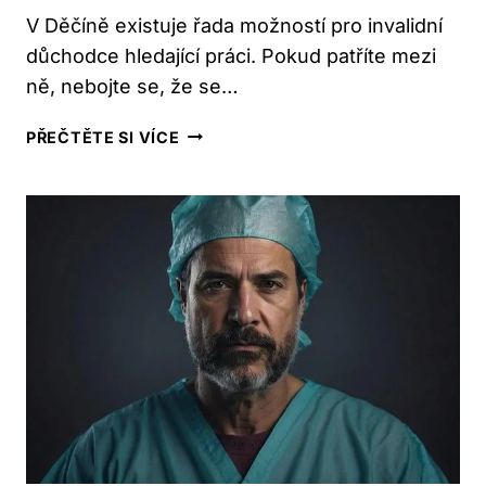
V Děčíně existuje řada možností pro invalidní
důchodce hledající práci. Pokud patříte mezi
ně, nebojte se, že se…
PRÁCE
PŘEČTĚTE SI VÍCE
PRO
INVALIDNÍ
DŮCHODCE
V
DĚČÍNĚ:
MOŽNOSTI
A
TIPY