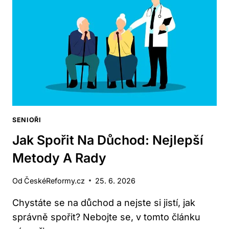
HLEDAT
PŘÍLEŽITOSTI
SENIOŘI
Jak Spořit Na Důchod: Nejlepší
Metody A Rady
Od
ČeskéReformy.cz
25. 6. 2026
Chystáte⁢ se na důchod a nejste si jistí, jak
správně spořit? ​Nebojte se, v tomto článku​