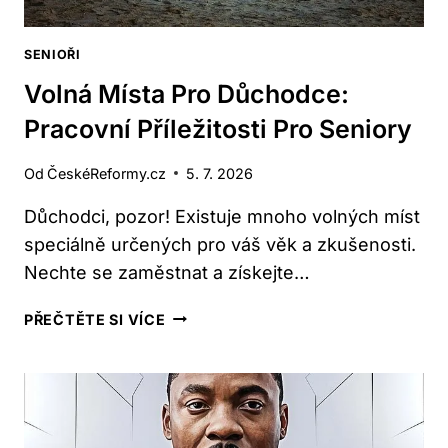
SENIOŘI
Volná Místa Pro Důchodce:
Pracovní Příležitosti Pro Seniory
Od
ČeskéReformy.cz
5. 7. 2026
Důchodci, pozor! Existuje mnoho volných míst
speciálně určených pro váš věk a zkušenosti.
⁢Nechte se zaměstnat a získejte…
VOLNÁ
PŘEČTĚTE SI VÍCE
MÍSTA
PRO
DŮCHODCE:
PRACOVNÍ
PŘÍLEŽITOSTI