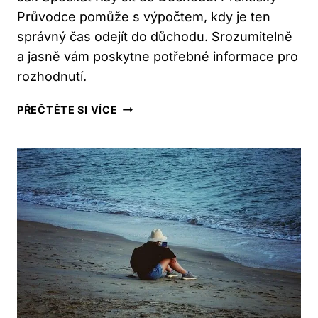
Průvodce pomůže s výpočtem, kdy je ten
správný čas odejít do důchodu. Srozumitelně
a jasně vám poskytne potřebné informace pro
rozhodnutí.
JAK
PŘEČTĚTE SI VÍCE
SPOČÍTAT
KDY
JÍT
DO
DŮCHODU:
PRAKTICKÝ
PRŮVODCE