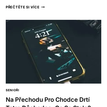
DOTYKOVÝ
PŘEČTĚTE SI VÍCE
MOBIL
PRO
DŮCHODCE:
NEJLEPŠÍ
MODELY
SENIOŘI
Na Přechodu Pro Chodce Drtí