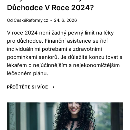
Důchodce V Roce 2024?
Od
ČeskéReformy.cz
24. 6. 2026
V roce 2024 není žádný pevný limit na léky
pro důchodce. Finanční asistence se řídí
individuálními potřebami a zdravotními
podmínkami seniorů. Je důležité konzultovat s
lékařem o nejúčinnějším a nejekonomičtějším
léčebném plánu.
JAKÝ
PŘEČTĚTE SI VÍCE
JE
LIMIT
NA
LÉKY
PRO
DŮCHODCE