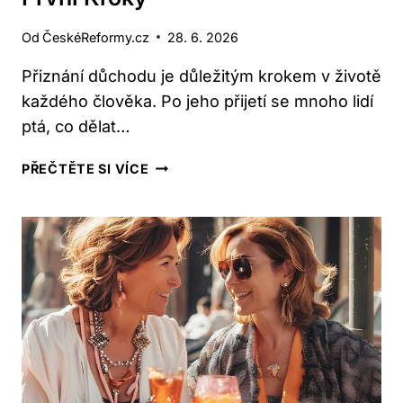
Od
ČeskéReformy.cz
28. 6. 2026
Přiznání důchodu je důležitým krokem v životě
každého člověka. Po jeho přijetí se mnoho lidí
ptá, co dělat…
CO
PŘEČTĚTE SI VÍCE
DĚLAT
PO
PŘIZNÁNÍ
DŮCHODU?
PRVNÍ
KROKY