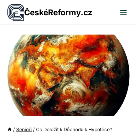
Přeskočit
ČeskéReformy.cz
na
obsah
/
Senioři
/
Co Doložit k Důchodu k Hypotéce?