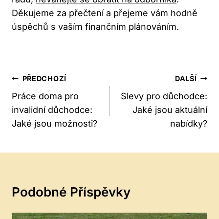
Děkujeme za přečtení a přejeme vám hodně
úspěchů s vaším finančním plánováním.
Navigace
PŘEDCHOZÍ
DALŠÍ
Pro
Práce doma pro
Slevy pro důchodce:
invalidní důchodce:
Jaké jsou aktuální
Příspěvek
Jaké jsou možnosti?
nabídky?
Podobné Příspěvky