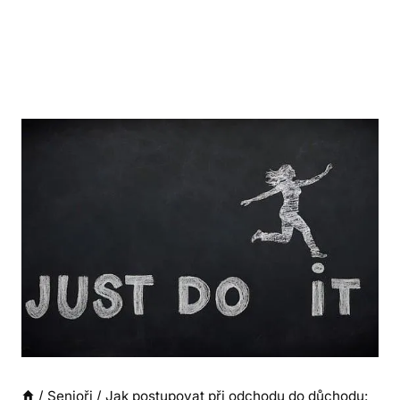
/
Senioři
/
Jak postupovat při odchodu do důchodu: