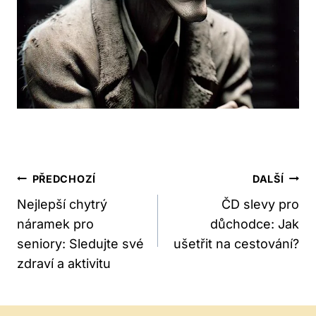
Navigace
PŘEDCHOZÍ
DALŠÍ
Pro
Nejlepší chytrý
ČD slevy pro
náramek pro
důchodce: Jak
Příspěvek
seniory: Sledujte své
ušetřit na cestování?
zdraví a aktivitu