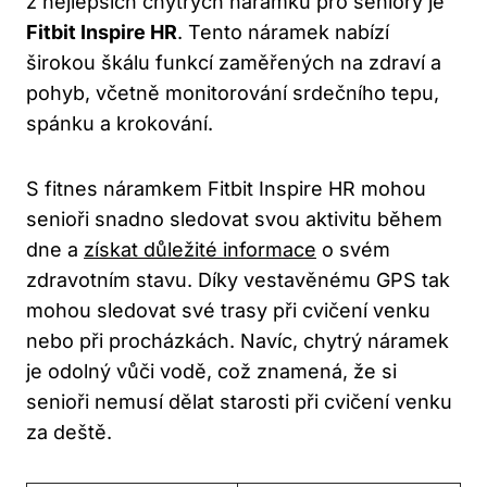
‌z ‍nejlepších chytrých náramků pro seniory‍ je
Fitbit Inspire HR
. Tento náramek nabízí
širokou škálu funkcí zaměřených na zdraví a
pohyb,⁣ včetně​ monitorování srdečního tepu,⁢
spánku a ⁤krokování.
S⁢ fitnes náramkem Fitbit Inspire ‍HR mohou‌
senioři snadno sledovat svou ‍aktivitu ‌během
dne a
získat důležité informace
⁢o svém
‍zdravotním ⁣stavu. Díky vestavěnému GPS tak
mohou sledovat⁣ své trasy při⁤ cvičení venku
nebo při procházkách. ⁤Navíc,⁤ chytrý⁣ náramek
je odolný vůči ⁢vodě, což znamená, že si
senioři nemusí dělat⁤ starosti‍ při ⁢cvičení venku
za deště.