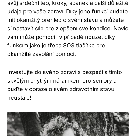
svůj
srdeční tep
, kroky, spánek ‍a další⁣ důležité
údaje pro⁤ vaše​ zdraví. ​Díky‌ jeho​ funkci budete⁣
mít okamžitý přehled o
svém stavu
⁢ a můžete
si nastavit cíle pro zlepšení své kondice. Navíc
vám může pomoci i v případě nouze, díky
funkcím jako je třeba ⁣SOS tlačítko⁢ pro⁣
okamžité zavolání pomoci.
Investujte ⁤do⁣ svého zdraví a​ bezpečí s tímto‌
skvělým chytrým náramkem pro seniory a
buďte v ‌obraze o svém zdravotním stavu
neustále!