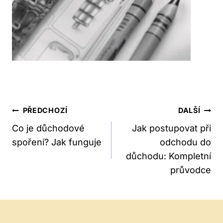
Navigace
PŘEDCHOZÍ
DALŠÍ
Pro
Co je důchodové
Jak postupovat při
spoření? Jak funguje
odchodu do
Příspěvek
důchodu: Kompletní
průvodce