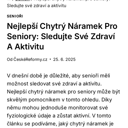
Sledujte své zdraví a aktivitu
SENIOŘI
Nejlepší Chytrý Náramek Pro
Seniory: Sledujte Své Zdraví
A Aktivitu
Od
ČeskéReformy.cz
25. 6. 2025
V dnešní době je⁣ důležité,⁢ aby senioři měli
možnost sledovat⁢ své zdraví a‍ aktivitu.
‌Nejlepší ⁣chytrý náramek pro​ seniory může být
skvělým ‌pomocníkem v tomto ohledu. Díky
‍němu mohou jednoduše monitorovat ‌své
⁤fyziologické údaje a ‌zůstat⁤ aktivní. V tomto​
článku‍ se podíváme, jaký chytrý náramek je