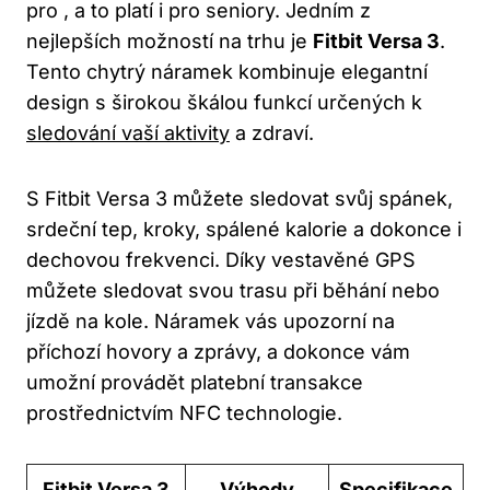
‍pro ⁢,​ a to ​platí i pro seniory. ​Jedním z
nejlepších možností ⁤na ⁣trhu je‌
Fitbit Versa 3
.
Tento chytrý náramek kombinuje elegantní
design s širokou škálou funkcí určených k
sledování vaší aktivity
a zdraví.
S​ Fitbit Versa 3⁢ můžete sledovat svůj spánek,
srdeční tep, kroky, spálené ​kalorie a dokonce ⁢i
dechovou frekvenci. Díky vestavěné ‌GPS ​
můžete sledovat svou trasu při⁤ běhání‌ nebo
jízdě‍ na kole.⁣ Náramek‌ vás upozorní na⁣
příchozí hovory⁤ a zprávy, ‍a dokonce vám
umožní provádět platební transakce
prostřednictvím NFC⁤ technologie.
Fitbit Versa 3
Výhody
Specifikace