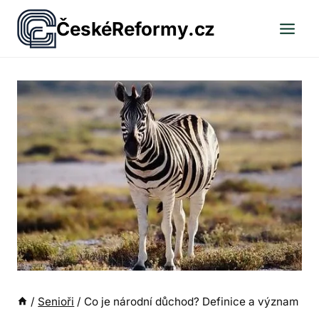
Přeskočit
ČeskéReformy.cz
na
obsah
/
Senioři
/
Co je národní důchod? Definice a význam