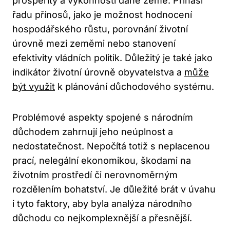
prosperity a výkonnosti dané země. Přináší
řadu přínosů, jako je možnost hodnocení
hospodářského růstu, porovnání životní
úrovně mezi zeměmi nebo stanovení
efektivity vládních politik. Důležitý je také jako
indikátor životní úrovně obyvatelstva a
může
být využit
k plánování důchodového systému.
Problémové aspekty spojené s národním
důchodem zahrnují jeho neúplnost a
nedostatečnost. Nepočítá totiž s neplacenou
prací, nelegální ekonomikou, škodami na
životním prostředí či nerovnoměrným
rozdělením bohatství. Je důležité brát v úvahu
i tyto faktory, aby byla analýza národního
důchodu co nejkomplexnější a přesnější.