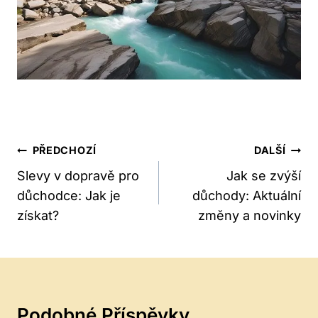
Navigace
PŘEDCHOZÍ
DALŠÍ
Pro
Slevy v dopravě pro
Jak se zvýší
důchodce: Jak je
důchody: Aktuální
Příspěvek
získat?
změny a novinky
Podobné Příspěvky