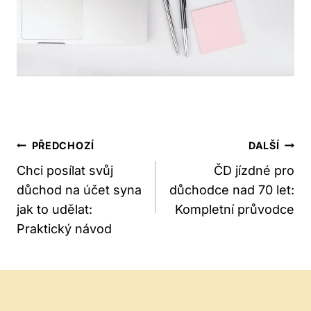
Navigace
PŘEDCHOZÍ
DALŠÍ
Pro
Chci posílat svůj
ČD jízdné pro
důchod na účet syna
důchodce nad 70 let:
Příspěvek
jak to udělat:
Kompletní průvodce
Praktický návod