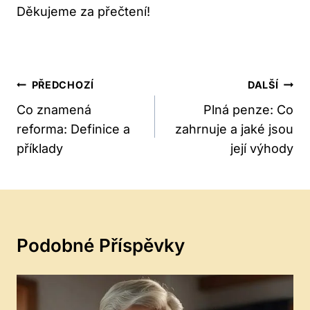
Děkujeme za přečtení!
Navigace
PŘEDCHOZÍ
DALŠÍ
Pro
Co znamená
Plná penze: Co
reforma: Definice a
zahrnuje a jaké jsou
Příspěvek
příklady
její výhody
Podobné Příspěvky