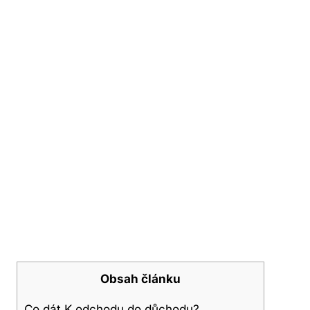
Obsah článku
Co dát K odchodu do důchodu?