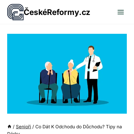
Přeskočit
ČeskéReformy.cz
na
obsah
/
Senioři
/
Co Dát K Odchodu do Důchodu? Tipy na
Dárky