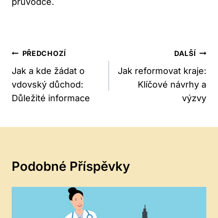
průvodce.
Navigace
PŘEDCHOZÍ
DALŠÍ
Pro
Jak a kde žádat o
Jak reformovat kraje:
vdovský důchod:
Klíčové návrhy a
Příspěvek
Důležité informace
výzvy
Podobné Příspěvky