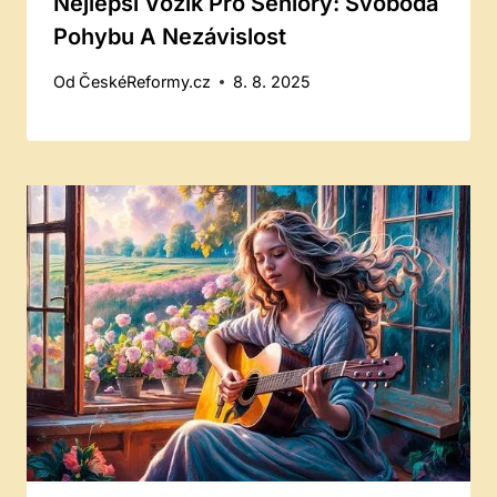
Nejlepší Vozík Pro Seniory: Svoboda
Pohybu A Nezávislost
Od
ČeskéReformy.cz
8. 8. 2025