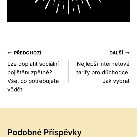
Navigace
PŘEDCHOZÍ
DALŠÍ
Pro
Lze doplatit sociální
Nejlepší internetové
pojištění zpětně?
tarify pro důchodce:
Příspěvek
Vše, co potřebujete
Jak vybrat
vědět
Podobné Příspěvky