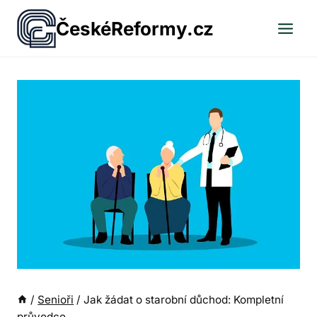
Přeskočit
ČeskéReformy.cz
na
obsah
/
Senioři
/
Jak žádat o starobní důchod: Kompletní
průvodce