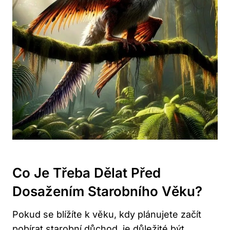
Co Je Třeba Dělat Před
Dosažením Starobního Věku?
Pokud se blížíte k věku, kdy plánujete začít
pobírat starobní důchod, je důležité být