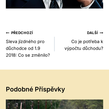
Navigace
PŘEDCHOZÍ
DALŠÍ
Pro
Sleva jízdného pro
Co je potřeba k
důchodce od 1.9
výpočtu důchodu?
Příspěvek
2018: Co se změnilo?
Podobné Příspěvky