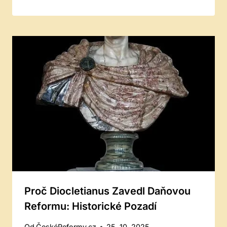
Proč Diocletianus Zavedl Daňovou
Reformu: Historické Pozadí
Od
ČeskéReformy.cz
25. 10. 2025