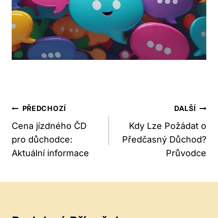
Navigace
PŘEDCHOZÍ
DALŠÍ
Pro
Cena jízdného ČD
Kdy Lze Požádat o
pro důchodce:
Předčasný Důchod?
Příspěvek
Aktuální informace
Průvodce