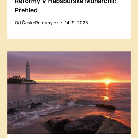
Reformy V Habsburské Monarchii:
Přehled
Od
ČeskéReformy.cz
14. 9. 2025