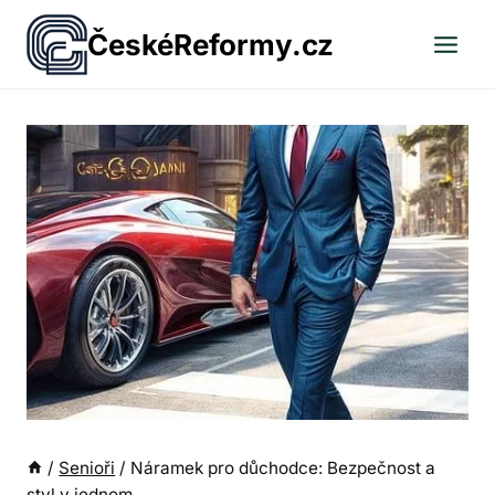
Přeskočit
ČeskéReformy.cz
na
obsah
/
Senioři
/
Náramek pro důchodce: Bezpečnost a
styl v jednom