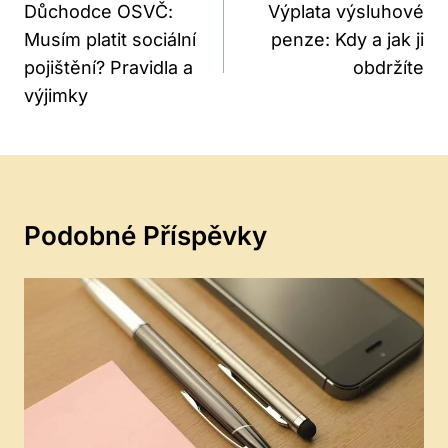
Pro
Důchodce OSVČ:
Výplata výsluhové
Musím platit sociální
penze: Kdy a jak ji
Příspěvek
pojištění? Pravidla a
obdržíte
výjimky
Podobné Příspěvky