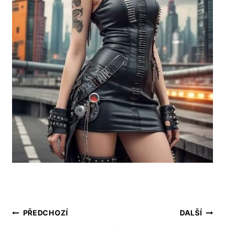
Navigace
PŘEDCHOZÍ
DALŠÍ