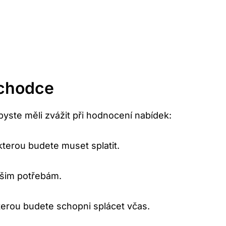
ůchodce
byste měli zvážit při hodnocení nabídek:
kterou budete muset splatit.
vašim potřebám.
kterou budete schopni splácet včas.