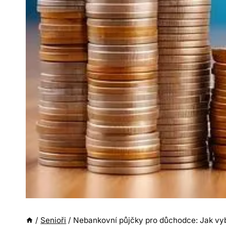
/
Senioři
/
Nebankovní půjčky pro důchodce: Jak vybr