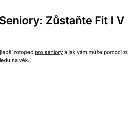
Seniory: Zůstaňte Fit I 
jlepší rotoped
pro seniory
a jak vám může pomoci zůst
hledu na věk.