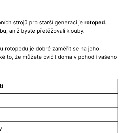
ních strojů pro starší generaci je
rotoped
.
bu, aniž byste přetěžovali klouby.
ru rotopedu je dobré zaměřit se na jeho
ké to, že můžete cvičit doma v pohodlí vašeho
ti
y