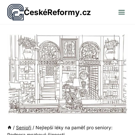
Přeskočit
ČeskéReformy.cz
na
obsah
/
Senioři
/
Nejlepší léky na paměť pro seniory:
Podpora mozkové činnosti