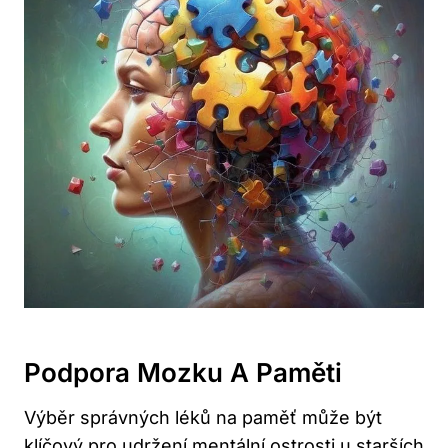
Podpora Mozku A Paměti
Výběr správných léků na paměť může být
klíčový pro udržení mentální ostrosti u starších