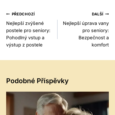
Navigace
PŘEDCHOZÍ
DALŠÍ
Pro
Nejlepší zvýšené
Nejlepší úprava vany
postele pro seniory:
pro seniory:
Příspěvek
Pohodlný vstup a
Bezpečnost a
výstup z postele
komfort
Podobné Příspěvky