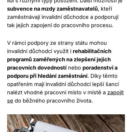
lidi s různými typy postižení. Další možností je
subvence na mzdy zaměstnavatelů
, kteří
zaměstnávají invalidní důchodce a podporují
tak jejich zapojení do pracovního procesu.
V rámci podpory ze strany státu mohou
invalidní důchodci využít i
rehabilitačních
programů zaměřených na zlepšení jejich
pracovních dovedností
nebo
poradenství a
podporu při hledání zaměstnání
. Díky těmto
opatřením mají invalidní důchodci lepší šanci
nalézt vhodné pracovní místo v místě a
zapojit
se
do běžného pracovního života.