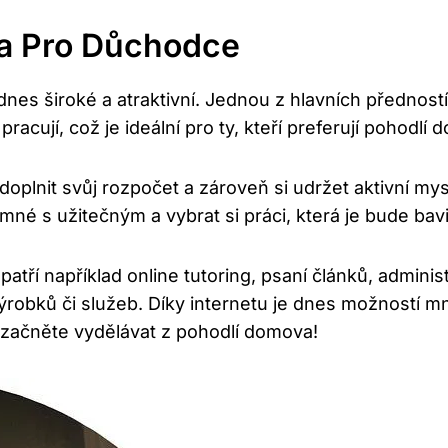
a Pro Důchodce
s široké a atraktivní. Jednou z hlavních předností t
racují, což je ideální pro ty, kteří preferují pohodlí
lnit svůj rozpočet a zároveň si udržet aktivní mysl
mné s užitečným a vybrat si práci, která je bude bavi
í například online tutoring, psaní článků, administ
robků či služeb. Díky internetu je dnes možností mn
a začněte vydělávat z pohodlí domova!