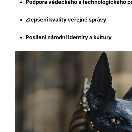
Podpora vědeckého a technologického p
Zlepšení kvality veřejné správy
Posílení národní identity a kultury