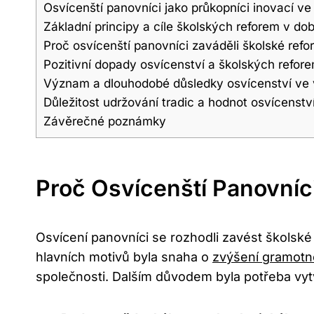
Osvícenští panovníci jako průkopníci inovací ve
Základní principy a cíle školských reforem v do
Proč osvícenští panovníci zaváděli školské ref
Pozitivní dopady osvícenství a školských refor
Význam a dlouhodobé důsledky osvícenství ve
Důležitost udržování tradic a hodnot osvícenst
Závěrečné poznámky
Proč Osvícenští Panovníc
Osvícení panovníci se rozhodli zavést školské
hlavních motivů byla snaha o
zvýšení gramotn
společnosti. Dalším důvodem byla potřeba vytv