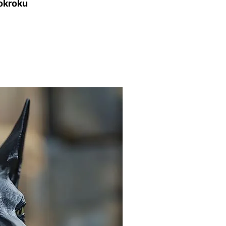
okroku