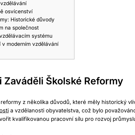
 vzdělávání
bě osvícenství
ormy: Historické důvody
em na společnost
 vzdělávacím systému
ví v moderním vzdělávání
i Zaváděli Školské Reformy
 reformy z několika důvodů, které měly historický vl
osti
a vzdělanosti obyvatelstva, což bylo považován
ořit kvalifikovanou pracovní sílu pro rozvoj průmys