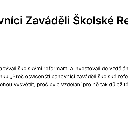
níci Zaváděli Školské R
abývali školskými reformami a investovali do vzdělán
nku „Proč osvícenští panovníci zaváděli školské refo
hou vysvětlit, proč bylo vzdělání pro ně tak důležité