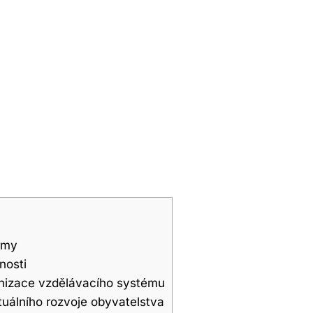
ormy
nosti
rnizace vzdělávacího systému
ktuálního rozvoje obyvatelstva