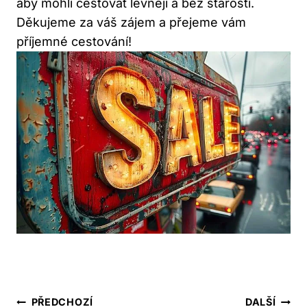
aby mohli cestovat levněji a bez starostí.
Děkujeme za váš zájem a přejeme vám
příjemné cestování!
Navigace
PŘEDCHOZÍ
DALŠÍ