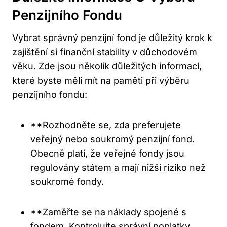
Penzijního Fondu
Vybrat správný penzijní fond je důležitý krok k
zajištění si finanční ⁣stability v důchodovém
věku. Zde jsou několik⁢ důležitých informací,
které byste ⁤měli⁢ mít na paměti při výběru
penzijního fondu:
**Rozhodněte⁢ se, zda ⁣preferujete
⁤veřejný ⁢nebo soukromý penzijní fond.
Obecně platí, že veřejné fondy jsou
regulovány státem a mají ⁤nižší‍ riziko než
soukromé fondy.
**Zaměřte se na náklady spojené ‌s
fondem. Kontrolujte správní poplatky,​