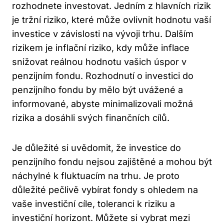
rozhodnete investovat. Jedním z hlavních ⁤rizik
je ‌tržní riziko, které může ovlivnit hodnotu vaší
investice v závislosti na vývoji trhu. Dalším
rizikem je inflační riziko, kdy ​může inflace
snižovat reálnou hodnotu vašich ​úspor v‍
penzijním‌ fondu. Rozhodnutí o ​investici do
penzijního ⁢fondu by mělo být uvážené‍ a
informované, abyste minimalizovali možná
rizika a ⁢dosáhli⁢ svých finančních cílů.
Je důležité si uvědomit, že investice do‌
penzijního fondu nejsou zajištěné a⁢ mohou být
náchylné k fluktuacím na ​trhu.⁤ Je proto
důležité pečlivě vybírat fondy s ohledem na
vaše investiční‍ cíle, toleranci k‍ riziku a
investiční horizont. Můžete ⁢si vybrat ⁤mezi​