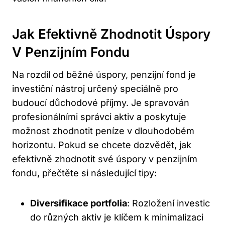
Jak Efektivně⁣ Zhodnotit​ Úspory
⁣v⁤ Penzijním⁢ Fondu
Na⁤ rozdíl od běžné úspory, penzijní fond je
investiční nástroj určený speciálně pro‌
budoucí‍ důchodové příjmy. Je spravován‌
profesionálními správci ​aktiv a poskytuje
možnost zhodnotit‌ peníze v dlouhodobém
horizontu. ‌Pokud ⁢se chcete ‌dozvědět, jak
efektivně​ zhodnotit ‌své ​úspory v penzijním
fondu, přečtěte‌ si následující ⁢tipy:
Diversifikace portfolia
: Rozložení ⁢investic
do různých aktiv je klíčem k minimalizaci