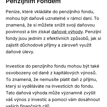
Penzijním Fondem
Peníze, které vkládáte do penzijního‍ fondu,
mohou být daňově uznatelné v rámci daní. To⁢
znamená, že si můžete snížit svoji daňovou
povinnost a tím‌ získat
daňové výhody
. Penzijní
fondy jsou jedním z efektivních způsobů, jak⁤ si
zajistit důchodové příjmy a zároveň využít
daňové úlevy.
Investice ⁢do penzijního fondu⁢ mohou být také
osvobozeny​ od⁣ daně⁤ z kapitálových výnosů.
To znamená, že nemusíte platit daň z příjmu,
který si vyděláváte na investicích do fondu.
Tato daňová výhoda může významně zvýšit⁢
váš výnos z investic a pomoci vám dosáhnout
vašich finančních cílů.