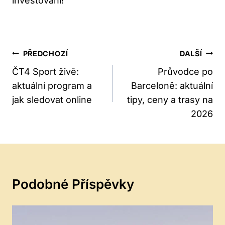
investování!
Navigace
PŘEDCHOZÍ
DALŠÍ
Pro
ČT4 Sport živě:
Průvodce po
aktuální program a
Barceloně: aktuální
Příspěvek
jak sledovat online
tipy, ceny a trasy na
2026
Podobné Příspěvky