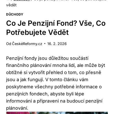
vědět
DŮCHODY
Co Je Penzijní Fond? Vše, Co
Potřebujete Vědět
Od
ČeskéReformy.cz
16. 2. 2026
Penzijní fondy jsou důležitou‌ součástí
finančního plánování mnoha lidí, ale ⁢může být
⁢obtížné si vytvořit⁣ přehled o tom, co přesně
jsou a jak fungují. V tomto ⁢článku vám
poskytneme⁣ všechny potřebné informace o
⁣penzijních fondech, abyste byli lépe
informováni a připraveni na budoucí penzijní
plánování.